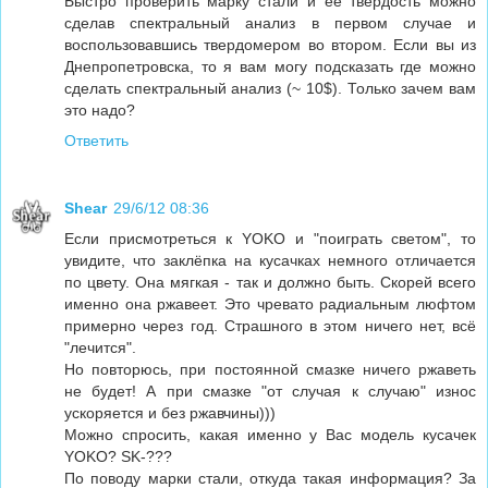
Быстро проверить марку стали и её твердость можно
сделав спектральный анализ в первом случае и
воспользовавшись твердомером во втором. Если вы из
Днепропетровска, то я вам могу подсказать где можно
сделать спектральный анализ (~ 10$). Только зачем вам
это надо?
Ответить
Shear
29/6/12 08:36
Если присмотреться к YOKO и "поиграть светом", то
увидите, что заклёпка на кусачках немного отличается
по цвету. Она мягкая - так и должно быть. Скорей всего
именно она ржавеет. Это чревато радиальным люфтом
примерно через год. Страшного в этом ничего нет, всё
"лечится".
Но повторюсь, при постоянной смазке ничего ржаветь
не будет! А при смазке "от случая к случаю" износ
ускоряется и без ржавчины)))
Можно спросить, какая именно у Вас модель кусачек
YOKO? SK-???
По поводу марки стали, откуда такая информация? За