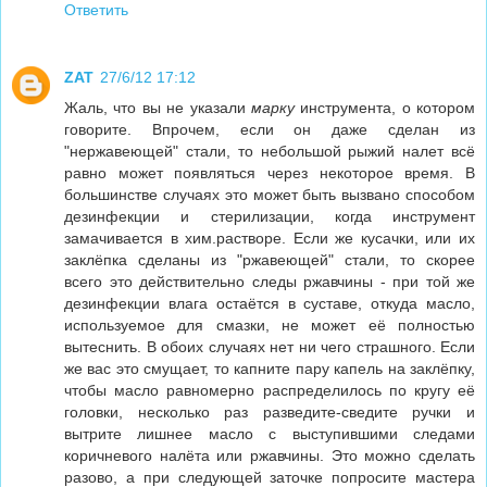
Ответить
ZAT
27/6/12 17:12
Жаль, что вы не указали
марку
инструмента, о котором
говорите. Впрочем, если он даже сделан из
"нержавеющей" стали, то небольшой рыжий налет всё
равно может появляться через некоторое время. В
большинстве случаях это может быть вызвано способом
дезинфекции и стерилизации, когда инструмент
замачивается в хим.растворе. Если же кусачки, или их
заклёпка сделаны из "ржавеющей" стали, то скорее
всего это действительно следы ржавчины - при той же
дезинфекции влага остаётся в суставе, откуда масло,
используемое для смазки, не может её полностью
вытеснить. В обоих случаях нет ни чего страшного. Если
же вас это смущает, то капните пару капель на заклёпку,
чтобы масло равномерно распределилось по кругу её
головки, несколько раз разведите-сведите ручки и
вытрите лишнее масло с выступившими следами
коричневого налёта или ржавчины. Это можно сделать
разово, а при следующей заточке попросите мастера