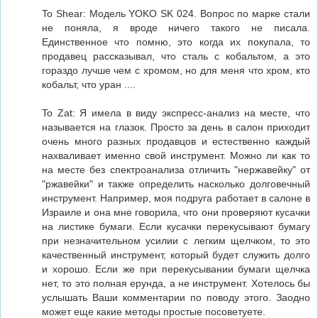
To Shear: Модель YOKO SK 024. Вопрос по марке стали
не поняла, я вроде ничего такого не писала.
Единственное что помню, это когда их покупала, то
продавец рассказывал, что сталь с кобальтом, а это
гораздо лучше чем с хромом, но для меня что хром, кто
кобальт, что уран ....
To Zat: Я имела в виду экспресс-анализ на месте, что
называется на глазок. Просто за день в салон приходит
очень много разных продавцов и естественно каждый
нахваливает именно свой инструмент. Можно ли как то
на месте без спектроанализа отличить "нержавейку" от
"ржавейки" и также определить насколько долговечный
инструмент. Например, моя подруга работает в салоне в
Израиле и она мне говорила, что они проверяют кусачки
на листике бумаги. Если кусачки перекусывают бумагу
при незначительном усилии с легким щелчком, то это
качественный инструмент, который будет служить долго
и хорошо. Если же при перекусывании бумаги щелчка
нет, то это полная ерунда, а не инструмент. Хотелось бы
услышать Ваши комментарии по поводу этого. Заодно
может еще какие методы простые посоветуете.