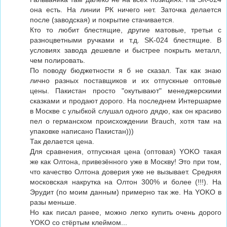
она есть. На линии РК ничего нет. Заточка делается
после (заводская) и покрытие стачивается.
Кто то любит блестящие, другие матовые, третьи с
разноцветными ручками и т.д. SK-024 блестящие. В
условиях завода дешевле и быстрее покрыть металл,
чем полировать.
По поводу бюджетности я б не сказал. Так как знаю
лично разных поставщиков и их отпускные оптовые
цены. Пакистан просто "окутывают" менеджерскими
сказками и продают дорого. На последнем Интершарме
в Москве с улыбкой слушал одного дядю, как он красиво
пел о германском происхождении Brauch, хотя там на
упаковке написано Пакистан)))
Так делается цена.
Для сравнения, отпускная цена (оптовая) YOKO такая
же как Олтона, привезённого уже в Москву! Это при том,
что качество Олтона доверия уже не вызывает. Средняя
московская накрутка на Олтон 300% и более (!!!). На
Эрудит (по моим данным) примерно так же. На YOKO в
разы меньше.
Но как писал ранее, можно легко купить очень дорого
YOKO со стёртым клеймом...