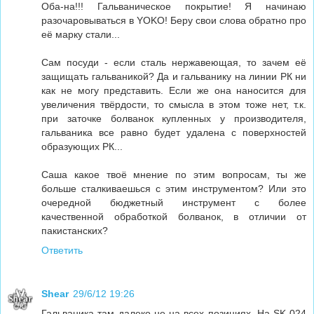
Оба-на!!! Гальваническое покрытие! Я начинаю
разочаровываться в YOKO! Беру свои слова обратно про
её марку стали...
Сам посуди - если сталь нержавеющая, то зачем её
защищать гальваникой? Да и гальванику на линии РК ни
как не могу представить. Если же она наносится для
увеличения твёрдости, то смысла в этом тоже нет, т.к.
при заточке болванок купленных у производителя,
гальваника все равно будет удалена с поверхностей
образующих РК...
Саша какое твоё мнение по этим вопросам, ты же
больше сталкиваешься с этим инструментом? Или это
очередной бюджетный инструмент с более
качественной обработкой болванок, в отличии от
пакистанских?
Ответить
Shear
29/6/12 19:26
Гальваника там далеко не на всех позициях. На SK-024