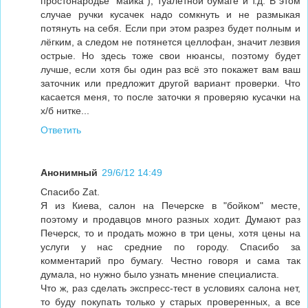
простонародье "майка"), туалетной бумаге и т.д. В этом
случае ручки кусачек надо сомкнуть и не размыкая
потянуть на себя. Если при этом разрез будет полным и
лёгким, а следом не потянется целлофан, значит лезвия
острые. Но здесь тоже свои нюансы, поэтому будет
лучше, если хотя бы один раз всё это покажет вам ваш
заточник или предложит другой вариант проверки. Что
касается меня, то после заточки я проверяю кусачки на
х/б нитке...
Ответить
Анонимный
29/6/12 14:49
Спасибо Zat.
Я из Киева, салон на Печерске в "бойком" месте,
поэтому и продавцов много разных ходит. Думают раз
Печерск, то и продать можно в три цены, хотя цены на
услуги у нас средние по городу. Спасибо за
комментарий про бумагу. Честно говоря и сама так
думала, но нужно было узнать мнение специалиста.
Что ж, раз сделать экспресс-тест в условиях салона нет,
то буду покупать только у старых проверенных, а все