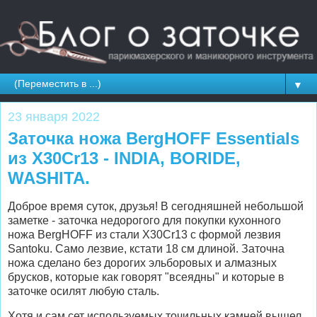
▼
23 января 2022
Заточка ножа BergHOFF Essentials
из X30Cr13 - INDIA, BORIDE,
WASHITA.
Доброе время суток, друзья! В сегодняшней небольшой
заметке - заточка недорогого для покупки кухонного
ножа BergHOFF из стали X30Cr13 с формой лезвия
Santoku. Само лезвие, кстати 18 см длиной. Заточна
ножа сделано без дорогих эльборовых и алмазных
брусков, которые как говорят "всеядны" и которые в
заточке осилят любую сталь.
Хотя и сам сет используемых точильных камней вышел