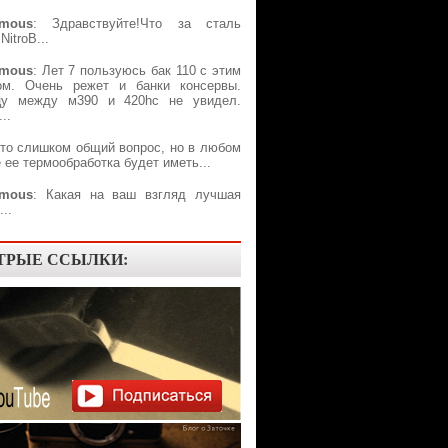
mous
: Здравствуйте!Что за сталь
NitroB...
mous
: Лет 7 пользуюсь бак 110 с этим
ом. Очень режет и банки консервы.
цу между м390 и 420hc не увидел.
..
Это слишком общий вопрос, но в любом
 ее термообработка будет иметь...
mous
: Какая на ваш взгляд лучшая
..
ТРЫЕ ССЫЛКИ: