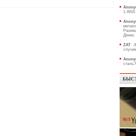
Anony
1.4916 
Anony
метал
Разни
Денис..
ZAT
: 
случае
Anony
сталь?.
БЫС