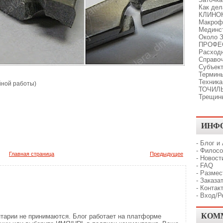
Как де
КЛИНО
Макроф
Мединс
Около З
ПРОФЕ
Расходн
Справо
Субъект
Термины
Техника
йной работы)
ТОЧИЛ
Трещин
ИНФ
-
Блог и
-
Филосо
Главная страница
Предыдущее
-
Новост
-
FAQ
-
Размес
-
Заказат
-
Контак
-
Вход/Р
КОМ
тарии не принимаются. Блог работает на платформе