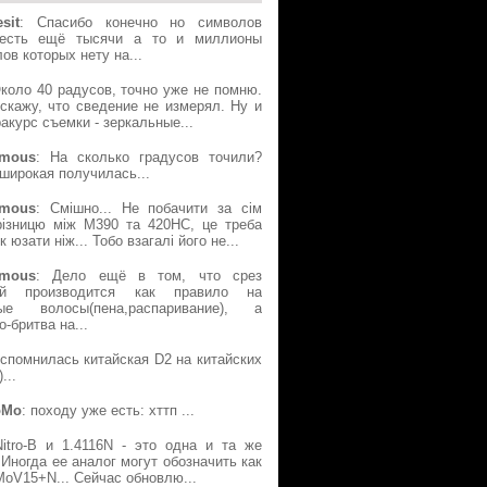
sit
: Спасибо конечно но символов
есть ещё тысячи а то и миллионы
ов которых нету на...
Около 40 радусов, точно уже не помню.
скажу, что сведение не измерял. Ну и
акурс съемки - зеркальные...
mous
: На сколько градусов точили?
широкая получилась...
mous
: Смішно... Не побачити за сім
різницю між М390 та 420НС, це треба
к юзати ніж... Тобо взагалі його не...
mous
: Дело ещё в том, что срез
ой производится как правило на
ые волосы(пена,распаривание), а
о-бритва на...
Вспомнилась китайская D2 на китайских
...
oMo
: походу уже есть: хттп ...
Nitro-B и 1.4116N - это одна и та же
 Иногда ее аналог могут обозначить как
oV15+N... Сейчас обновлю...