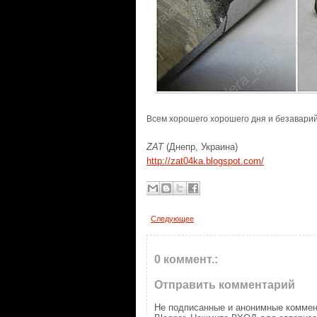
Всем хорошего хорошего дня и безавари
ZAT
(Днепр, Украина)
http://zat04ka.blogspot.com/
Следующее
0 коммент.:
Отправить комментарий
Не подписанные и анонимные коммен