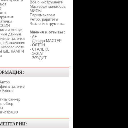
Всё о инструменте
лают
Мастерам маникюра
К
МИФЫ
ото
Парикмахерам
трумент
Ретро, раритеты
аточки
Чехлы инструмента
ССИЯ
ики и станки
Мнения и отзывы :
чные данные
-
A+
ивная заточки
-
Давида-МАСТЕР
, обозначения
-
ОЛТОН
 безопасности
-
СТАЛЕКС
ЬНЫЕ КАМНИ
-
ЭКЛАТ
ы
-
ЭРУДИТ
ОРМАЦИЯ:
 Автор
фия в заточке
и Блога
тить баннер
ь обзор
ты
егистрация
МЕНТАРИИ: