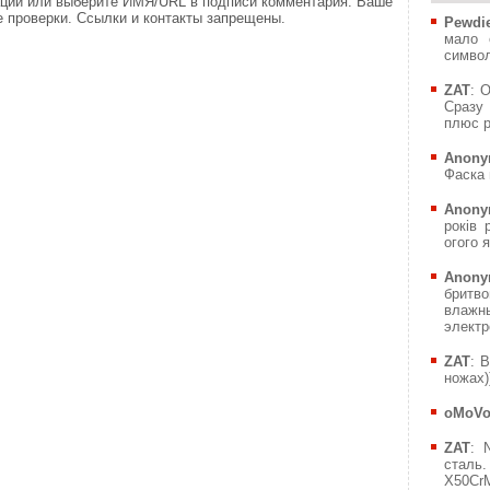
ации или выберите ИМЯ/URL в подписи комментария. Ваше
 проверки. Ссылки и контакты запрещены.
Pewdie
мало 
символ
ZAT
: 
Сразу 
плюс р
Anony
Фаска 
Anony
років 
огого я
Anony
бритв
влажн
электр
ZAT
: 
ножах))
oMoV
ZAT
: 
сталь.
X50CrM