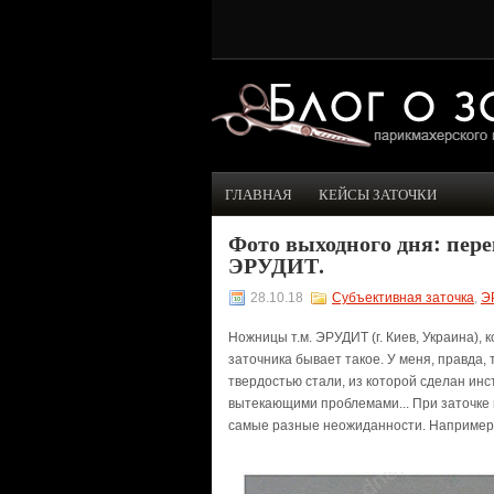
ГЛАВНАЯ
КЕЙСЫ ЗАТОЧКИ
Фото выходного дня: пе
ЭРУДИТ.
28.10.18
Субъективная заточка
,
Э
Ножницы т.м. ЭРУДИТ (г. Киев, Украина), 
заточника бывает такое. У меня, правда,
твердостью стали, из которой сделан инс
вытекающими проблемами... При заточке
самые разные неожиданности. Например, 