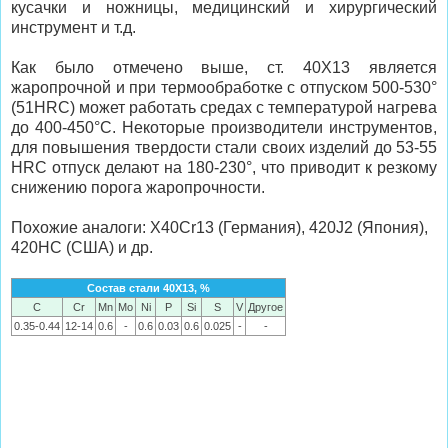
кусачки и ножницы, медицинский и хирургический
инструмент и т.д.
Как было отмечено выше, ст. 40Х13 является
жаропрочной и при термообработке с отпуском 500-530°
(51HRC) может работать средах с температурой нагрева
до 400-450°С. Некоторые производители инструментов,
для повышения твердости стали своих изделий до 53-55
HRC отпуск делают на 180-230°, что приводит к резкому
снижению порога жаропрочности.
Похожие аналоги: X40Cr13 (Германия), 420J2 (Япония),
420HC (США) и др.
Состав стали 40Х13, %
C
Cr
Mn
Mo
Ni
P
Si
S
V
Другое
0.35-0.44
12-14
0.6
-
0.6
0.03
0.6
0.025
-
-