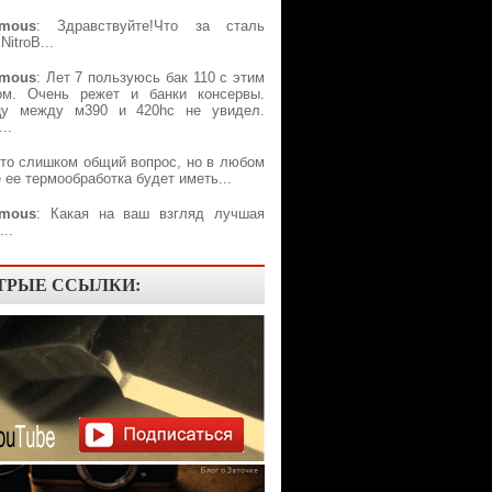
mous
: Здравствуйте!Что за сталь
NitroB...
mous
: Лет 7 пользуюсь бак 110 с этим
ом. Очень режет и банки консервы.
цу между м390 и 420hc не увидел.
..
Это слишком общий вопрос, но в любом
 ее термообработка будет иметь...
mous
: Какая на ваш взгляд лучшая
..
ТРЫЕ ССЫЛКИ: