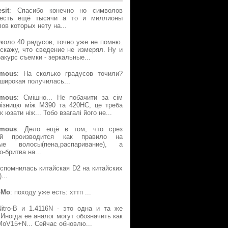
sit
: Спасибо конечно но символов
есть ещё тысячи а то и миллионы
ов которых нету на...
Около 40 радусов, точно уже не помню.
скажу, что сведение не измерял. Ну и
акурс съемки - зеркальные...
mous
: На сколько градусов точили?
широкая получилась...
mous
: Смішно... Не побачити за сім
різницю між М390 та 420НС, це треба
к юзати ніж... Тобо взагалі його не...
mous
: Дело ещё в том, что срез
ой производится как правило на
ые волосы(пена,распаривание), а
о-бритва на...
Вспомнилась китайская D2 на китайских
...
oMo
: походу уже есть: хттп ...
Nitro-B и 1.4116N - это одна и та же
 Иногда ее аналог могут обозначить как
oV15+N... Сейчас обновлю...