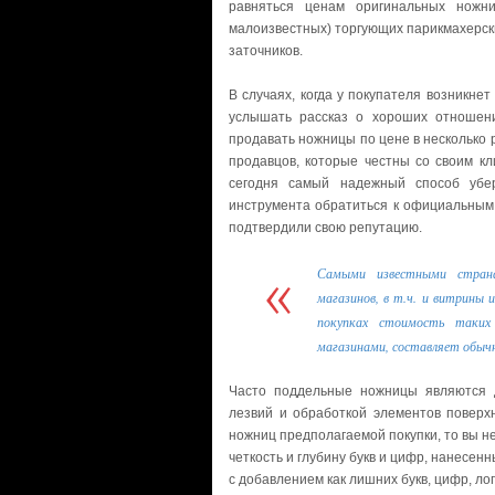
равняться ценам оригинальных ножн
малоизвестных) торгующих парикмахерск
заточников.
В случаях, когда у покупателя возникне
услышать рассказ о хороших отношени
продавать ножницы по цене в несколько 
продавцов, которые честны со своим кл
сегодня самый надежный способ убе
инструмента обратиться к официальным 
подтвердили свою репутацию.
Самыми известными стран
магазинов, в т.ч. и витрины
покупках стоимость таких
магазинами, составляет обычн
Часто поддельные ножницы являются д
лезвий и обработкой элементов поверх
ножниц предполагаемой покупки, то вы н
четкость и глубину букв и цифр, нанесен
с добавлением как лишних букв, цифр, ло