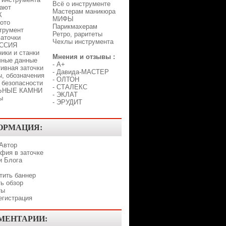
Всё о инструменте
лают
Мастерам маникюра
К
МИФЫ
ото
Парикмахерам
трумент
Ретро, раритеты
аточки
Чехлы инструмента
ССИЯ
ики и станки
Мнения и отзывы :
чные данные
-
A+
ивная заточки
-
Давида-МАСТЕР
, обозначения
-
ОЛТОН
 безопасности
-
СТАЛЕКС
ЬНЫЕ КАМНИ
-
ЭКЛАТ
ы
-
ЭРУДИТ
ОРМАЦИЯ:
 Автор
фия в заточке
и Блога
тить баннер
ь обзор
ты
егистрация
МЕНТАРИИ: