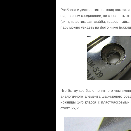
Разборка и диагностика ножниц показала
шарнирном соединении, не соосность отв
(винт, пластиковая шайба, гравер, гайка
пару можно увидеть на фото ниже (нажми
Что бы лучше было понятно о чем именн
аналогичного элемента шарнирного соед
ножницы 1-го класса с пластмассовыми 
стоят $5,5: