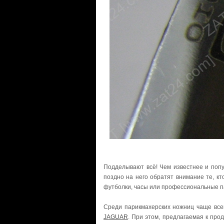
Подделывают всё! Чем известнее и попу
поздно на него обратят внимание те, кт
футболки, часы или профессиональные п
Среди парикмахерских ножниц чаще все
JAGUAR
. При этом, предлагаемая к прод