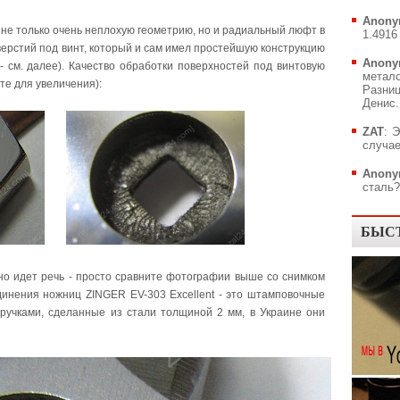
Anony
 не только очень неплохую геометрию, но и радиальный люфт в
1.4916 
ерстий под винт, который и сам имел простейшую конструкцию
Anony
 - см. далее). Качество обработки поверхностей под винтовую
метал
те для увеличения):
Разни
Денис..
ZAT
: 
случае
Anony
сталь?.
БЫС
о идет речь - просто сравните фотографии выше со снимком
инения ножниц ZINGER EV-303 Excellent - это штамповочные
ручками, сделанные из стали толщиной 2 мм, в Украине они