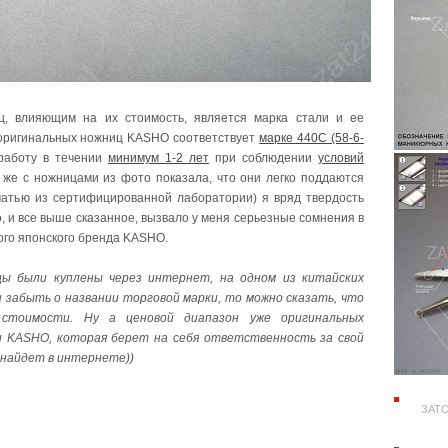
ц, влияющим на их стоимость, является марка стали и ее
оригинальных ножниц KASHO соответствует
марке 440С (58-6-
 работу в течении
минимум 1-2 лет
при соблюдении
условий
 же с ножницами из фото показала, что они легко поддаются
чатью из сертифицированной лаборатории) я вряд твердость
, и все выше сказанное, вызвало у меня серьезные сомнения в
ого японского бренда KASHO.
цы были куплены через интернет, на одном из китайских
ли забыть о названии торговой марки, то можно сказать, что
стоимости. Ну а ценовой диапазон уже оригинальных
и KASHO, которая берет на себя ответственность за свой
 найдет в интернете))
ЗАТО