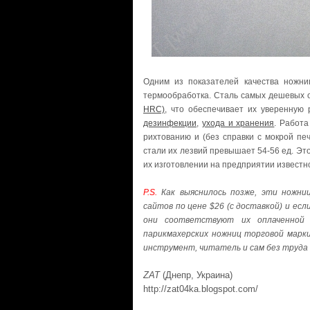
Одним из показателей качества ножни
термообработка. Сталь самых дешевых 
HRC)
, что обеспечивает их уверенную
дезинфекции
,
ухода и хранения
. Работа
рихтованию и (без справки с мокрой пе
стали их лезвий превышает 54-56 ед. Это
их изготовлении на предприятии известн
P.S.
Как выяснилось позже, эти ножни
сайтов по цене $26 (с доставкой) и ес
они соответствуют их оплаченной 
парикмахерских ножниц торговой марк
инструмент, читатель и сам без труда
ZAT
(Днепр, Украина)
http://zat04ka.blogspot.com/