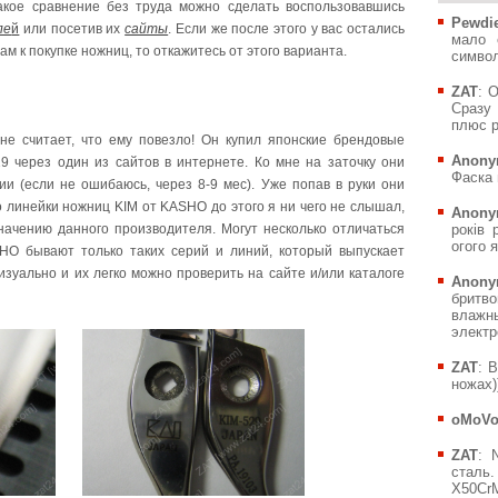
Такое сравнение без труда можно сделать воспользовавшись
Pewdie
ле
й
или посетив их
сайты
. Если же после этого у вас остались
мало 
 к покупке ножниц, то откажитесь от этого варианта.
символ
ZAT
: 
Сразу 
плюс р
е считает, что ему повезло! Он купил японские брендовые
Anony
 через один из сайтов в интернете. Ко мне на заточку они
Фаска 
ии (если не ошибаюсь, через 8-9 мес). Уже попав в руки они
о линейки ножниц KIM от KASHO до этого я ни чего не слышал,
Anony
ачению данного производителя. Могут несколько отличаться
років 
огого я
HO бывают только таких серий и линий, который выпускает
зуально и их легко можно проверить на сайте и/или каталоге
Anony
бритв
влажн
электр
ZAT
: 
ножах))
oMoV
ZAT
: 
сталь.
X50CrM