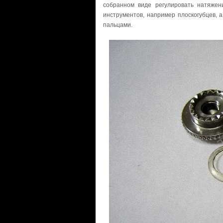
собранном виде регулировать натяже
инструментов, например плоскогубцев, а
пальцами.