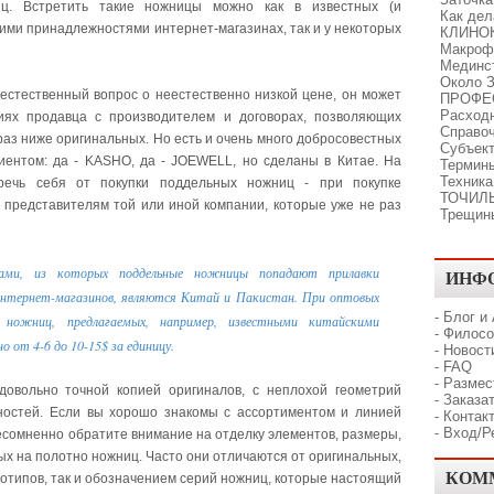
иц. Встретить такие ножницы можно как в известных (и
Как де
ими принадлежностями интернет-магазинах, так и у некоторых
КЛИНО
Макроф
Мединс
Около З
т естественный вопрос о неестественно низкой цене, он может
ПРОФЕ
Расходн
ях продавца с производителем и договорах, позволяющих
Справо
раз ниже оригинальных. Но есть и очень много добросовестных
Субъект
иентом: да - KASHO, да - JOEWELL, но сделаны в Китае. На
Термины
Техника
речь себя от покупки поддельных ножниц - при покупке
ТОЧИЛ
представителям той или иной компании, которые уже не раз
Трещин
ами, из которых поддельные ножницы попадают прилавки
ИНФ
 интернет-магазинов, являются Китай и Пакистан. При оптовых
-
Блог и
 ножниц, предлагаемых, например, известными китайскими
-
Филосо
о от 4-6 до 10-15$ за единицу.
-
Новост
-
FAQ
-
Размес
овольно точной копией оригиналов, с неплохой геометрий
-
Заказат
ностей. Если вы хорошо знакомы с ассортиментом и линией
-
Контак
-
Вход/Р
есомненно обратите внимание на отделку элементов, размеры,
ных на полотно ножниц. Часто они отличаются от оригинальных,
КОМ
готипов, так и обозначением серий ножниц, которые настоящий