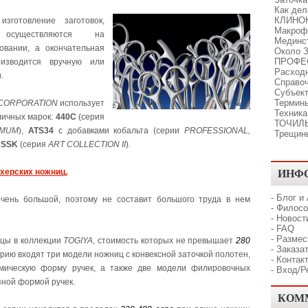
Как де
КЛИНО
готовление заготовок,
Макроф
осуществляются на
Мединс
овании, а окончательная
Около З
ПРОФЕ
оизводится вручную или
Расходн
и.
Справо
Субъект
Термины
 CORPORATION
использует
Техника
личных марок:
440C
(серия
ТОЧИЛ
IMUM
),
ATS34
с добавками кобальта (серии
PROFESSIONAL,
Трещин
SSK
(серия
ART COLLECTION II
).
ИНФ
херских ножниц.
-
Блог и
чень большой, поэтому не составит большого труда в нем
-
Филосо
-
Новост
-
FAQ
-
Размес
цы в коллекции
TOGIYA
, стоимость которых не превышает
280
-
Заказат
ерию входят три модели ножниц с конвексной заточкой полотен,
-
Контак
мическую форму ручек, а также две модели филировочных
-
Вход/Р
азной формой ручек.
КОМ