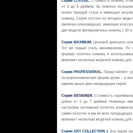
Cерия CLASSIC.
Стоимость ножниц этой
от 5 до 6 дюймов. За немного большую
более твердой стали и имеющие регули
ножниц. Серия состоит из четырех модел
(включая клиновидную), имеющих классич
две модели филировочных ножниц с 30 и 
Серия MAXIMUM.
Ценовой диапазон но
Тот же самый стиль минимализма. По 
формах полотен ножниц и использован
включает несколько моделей ножниц для
Серии PROFESSIONAL.
Представляет од
полуэргономическая форма ручек – и все
единиц выше двух предыдущих серий.
Серия DESIGNER.
Стоимость парикмахе
длине от 5 до 7 дюймов. Ножницы име
настройки натяжения полотен, конвексн
самих полотен и как во всех предыдущих
включает несколько моделей ножниц для
Серии ART COLLECTION I.
Эта серия со