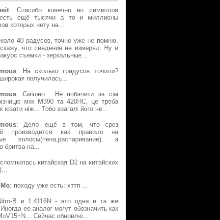
sit
: Спасибо конечно но символов
есть ещё тысячи а то и миллионы
ов которых нету на...
Около 40 радусов, точно уже не помню.
скажу, что сведение не измерял. Ну и
акурс съемки - зеркальные...
mous
: На сколько градусов точили?
широкая получилась...
mous
: Смішно... Не побачити за сім
різницю між М390 та 420НС, це треба
к юзати ніж... Тобо взагалі його не...
mous
: Дело ещё в том, что срез
ой производится как правило на
ые волосы(пена,распаривание), а
о-бритва на...
Вспомнилась китайская D2 на китайских
...
oMo
: походу уже есть: хттп ...
Nitro-B и 1.4116N - это одна и та же
 Иногда ее аналог могут обозначить как
oV15+N... Сейчас обновлю...