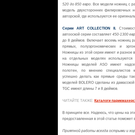
520 до 850 евро
. Все модели ножниц с р
модель двухсторонних филировочных 
авторской, где используются ее оригинал
Серии ART COLLECTION II.
Стоимост
автооской серии составляет
450-1300 ев
до 8 дюймов. Включает восемь ножниц 
прямых, полуэргономических и эрго
Ножницы из этой серии имеют и разное ви
на отдельных моделях используются 
Ножницы моделей ASO имеют надсе
полотен, по мнению специалистов к
успешно делать как прямые среды та
моделей BOLERO сделаны из дамасской 
TGC имеют длины 7 и 8 дюймов.
ЧИТАЙТЕ ТАКЖЕ:
Каталоги парикмахерс
В принципе все. Надеюсь, что цены на э
предоставленная в этой статье поможет
Приятной работы всегда острыми и хо