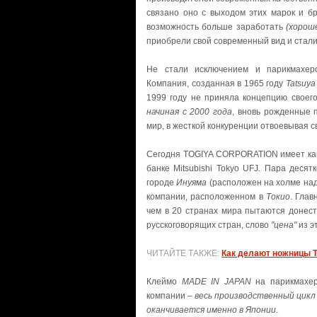
связано оно с выходом этих марок и 
возможность больше заработать
(хорош
приобрели свой современный вид и стал
Не стали исключением и парикмахе
Компания, созданная в 1965 году
Tatsuya
1999 году не приняла концепцию своег
начиная с 2000 года
, вновь рожденные
мир, в жесткой конкуренции отвоевывая 
Сегодня TOGIYA CORPORATION имеет ка
банке Mitsubishi Tokyo UFJ. Пара деся
городе
Инуяма
(расположен на холме над
компании, расположенном в
Токио
. Гла
чем в 20 странах мира пытаются донес
русскоговорящих стран, слово
"цена"
из э
ЧИТАЙТЕ ТАКЖЕ:
Как делают ножницы 
Клеймо
MADE IN JAPAN
на парикмахе
компании –
весь производственный цикл
оканчивается именно в Японии
.