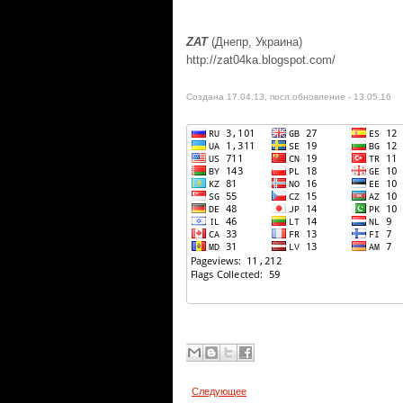
ZAT
(Днепр, Украина)
http://zat04ka.blogspot.com/
Создана 17.04.13, посл.обновление -
13.05.16
Следующее