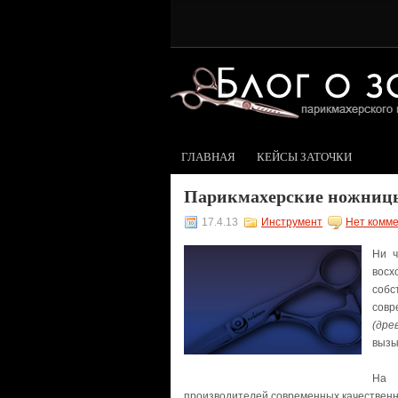
ГЛАВНАЯ
КЕЙСЫ ЗАТОЧКИ
Парикмахерские ножниц
17.4.13
Инструмент
Нет комм
Ни ч
восх
собс
совр
(дре
вызы
На 
производителей современных качественн