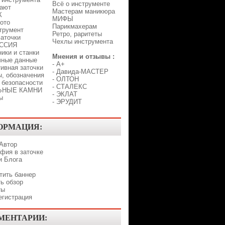
Всё о инструменте
лают
Мастерам маникюра
К
МИФЫ
ото
Парикмахерам
трумент
Ретро, раритеты
аточки
Чехлы инструмента
ССИЯ
ики и станки
Мнения и отзывы :
чные данные
-
A+
ивная заточки
-
Давида-МАСТЕР
, обозначения
-
ОЛТОН
 безопасности
-
СТАЛЕКС
ЬНЫЕ КАМНИ
-
ЭКЛАТ
ы
-
ЭРУДИТ
ОРМАЦИЯ:
 Автор
фия в заточке
и Блога
тить баннер
ь обзор
ты
егистрация
МЕНТАРИИ: