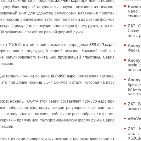
 серии находится в пределах
320-480 евро
при длине ножниц
Pewdie
 цену благодарный покупатель получит ножницы из немного
мало 
ровочный винт для удобства регулировки натяжения полотен
символ
ей ножниц с конвексной заточкой полотен и их разной формой
ескую (прямую) или полуэргономическую форму ручек, а так же
ZAT
: 
Сразу 
38 зубчиками с такой же разной формой ручек.
плюс р
жниц
TOGIYA
в этой серии находится в пределах
380-640 евро
.
Anony
Фаска 
сравнению с предыдущей серией немного больший выбор в
ие регулировочного винта без пружинящей пластины. Серия
Anony
 левшей.
років 
огого я
ну модель ножниц по цене
800-850 евро
. Конвексная заточка,
Anony
 это при длине ножниц 5.5-7 дюймов и стали, которая на пару
бритв
влажн
электр
рских ножниц
TOGIYA
этой серии составляет
420-580 евро
при
ZAT
: 
ют небольшой вес, выступающий регулировочный винт для
ножах))
ую заточку полотен ножниц, небольшое разнообразие в форме
oMoV
 сериях – прямую или полуэргономическую форму ручек. Серия
 левшей.
ZAT
: 
сталь.
X50CrM
стоит из семи филировочных ножниц в ценовом диапазоне от