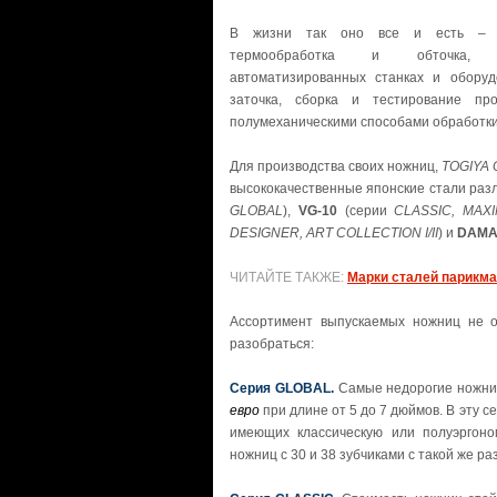
В жизни так оно все и есть – из
термообработка и обточка, 
автоматизированных станках и оборуд
заточка, сборка и тестирование пр
полумеханическими способами обработк
Для производства своих ножниц,
TOGIYA
высококачественные японские стали раз
GLOBAL
),
VG-10
(серии
CLASSIC, MAX
DESIGNER, ART COLLECTION I/II
) и
DAMA
ЧИТАЙТЕ ТАКЖЕ:
Марки сталей парикма
Ассортимент выпускаемых ножниц не о
разобраться:
Cерия GLOBAL.
Самые недорогие ножни
евро
при длине от 5 до 7 дюймов. В эту с
имеющих классическую или полуэргоно
ножниц с 30 и 38 зубчиками с такой же р