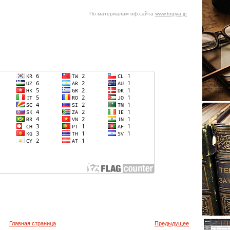
По материалам оф.сайта
www.togiya.jp
Главная страница
Предыдущее