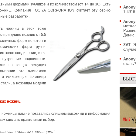
азными формами зубчиков и их количеством (от 14 до 36). Есть
Anony
ножниц. Компания TOGIYA CORPORATION считает эту серию
1.4916 
ьные разработки.
Anony
метал
ь ножниц в этой тоже
Разни
ро
при длине ножниц от 5.5
Денис..
различных форм полотен и
ZAT
: 
номических форм ручек.
случае
нтовое соединение, в т.ч.
внутренние подшипники.
Anony
сталь?.
чки на концах режущих
омпании это одинаково
к и скользящие. Ножницы
БЫС
стали, а ножницы модели
ких ножниц
ти ножницы вам не показались слишком высокими и информация
 вам сделать правильный выбор.
рошо заточенными ножницами!