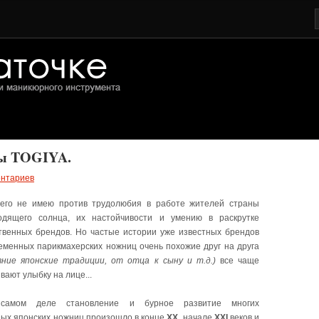
ы TOGIYA.
ентариев
его не имею против трудолюбия в работе жителей страны
одящего солнца, их настойчивости и умению в раскрутке
твенных брендов. Но частые истории уже известных брендов
еменных парикмахерских ножниц очень похожие друг на друга
вние японские традиции, от отца к сыну и т.д.)
все чаще
вают улыбку на лице...
самом деле становление и бурное развитие многих
ых японских ножниц произошло в конце
XX
, начале
XXI
веков и