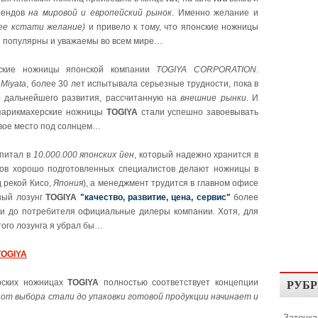
брендов
на мировой и европейский рынок
. Именно желание и
ее кстати желание)
и привело к тому, что японские ножницы
и популярны и уважаемы во всем мире…
рские ножницы японской компании
TOGIYA CORPORATION
.
 Miyata
, более 30 лет испытывала серьезные трудности, пока в
о дальнейшего развития, рассчитанную на
внешние рынки
. И
 парикмахерские ножницы
TOGIYA
стали успешно завоевывать
свое место под солнцем…
питал в
10.000.000 японских йен
, который надежно хранится в
тков хорошо подготовленных специалистов делают ножницы в
 рекой Кисо,
Япония
), а менеджмент трудится в главном офисе
вный лозунг
TOGIYA
"качество, развитие, цена, сервис"
более
ти до потребителя официальные дилеры компании. Хотя, для
того лозунга я убрал бы…
TOGIYA
РУБР
рских ножницах
TOGIYA
полностью соответствует концепции
 от выбора стали до упаковки готовой продукции начинает и
Заточка