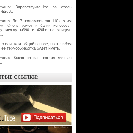
mous
: Здравствуйте!Что за сталь
NitroB...
mous
: Лет 7 пользуюсь бак 110 с этим
ом. Очень режет и банки консервы.
цу между м390 и 420hc не увидел.
..
Это слишком общий вопрос, но в любом
 ее термообработка будет иметь...
mous
: Какая на ваш взгляд лучшая
..
ТРЫЕ ССЫЛКИ: