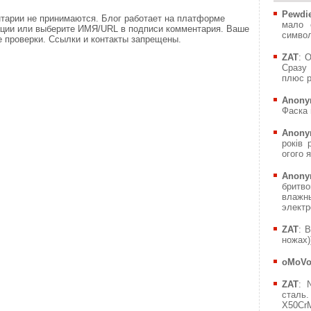
Pewdie
тарии не принимаются. Блог работает на платформе
мало 
ации или выберите ИМЯ/URL в подписи комментария. Ваше
символ
 проверки. Ссылки и контакты запрещены.
ZAT
: 
Сразу 
плюс р
Anony
Фаска 
Anony
років 
огого я
Anony
бритв
влажн
электр
ZAT
: 
ножах))
oMoV
ZAT
: 
сталь.
X50CrM