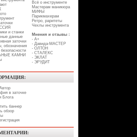
Всё о инструменте
лают
Мастерам маникюра
К
МИФЫ
ото
Парикмахерам
трумент
Ретро, раритеты
аточки
Чехлы инструмента
ССИЯ
ики и станки
Мнения и отзывы :
чные данные
-
A+
ивная заточки
-
Давида-МАСТЕР
, обозначения
-
ОЛТОН
 безопасности
-
СТАЛЕКС
ЬНЫЕ КАМНИ
-
ЭКЛАТ
ы
-
ЭРУДИТ
ОРМАЦИЯ:
 Автор
фия в заточке
и Блога
тить баннер
ь обзор
ты
егистрация
МЕНТАРИИ: