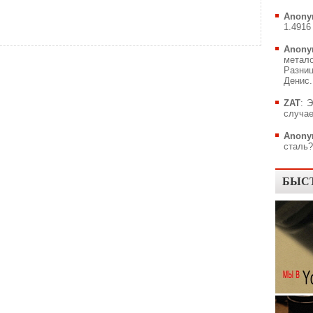
Anony
1.4916 
Anony
метал
Разни
Денис..
ZAT
: 
случае
Anony
сталь?.
БЫС