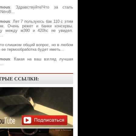
mous
: Здравствуйте!Что за сталь
NitroB...
mous
: Лет 7 пользуюсь бак 110 с этим
ом. Очень режет и банки консервы.
цу между м390 и 420hc не увидел.
..
Это слишком общий вопрос, но в любом
 ее термообработка будет иметь...
mous
: Какая на ваш взгляд лучшая
..
ТРЫЕ ССЫЛКИ: