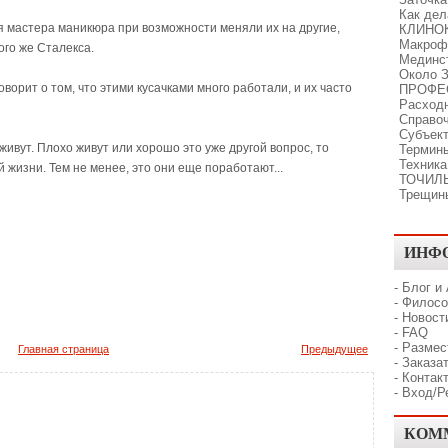
Как де
я мастера маникюра при возможности меняли их на другие,
КЛИНО
Макроф
ого же Сталекса.
Мединс
Около З
орит о том, что этими кусачками много работали, и их часто
ПРОФЕ
Расходн
Справо
Субъект
живут. Плохо живут или хорошо это уже другой вопрос, то
Термины
Техника
ой жизни. Тем не менее, это они еще поработают...
ТОЧИЛ
Трещин
ИНФ
-
Блог и
-
Филосо
-
Новост
-
FAQ
-
Размес
Главная страница
Предыдущее
-
Заказат
-
Контак
-
Вход/Р
КОМ