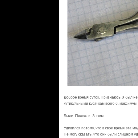
Доброе время суток. Признаюсь, я был не
кутикульными кусачкам всего 6, максимум 
Были. Плавали. Знаем.
Удивился потому, что в свое время эта мо
Не могу сказать, что они были слишком у