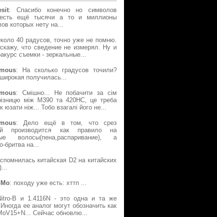
sit
: Спасибо конечно но символов
есть ещё тысячи а то и миллионы
ов которых нету на...
Около 40 радусов, точно уже не помню.
скажу, что сведение не измерял. Ну и
акурс съемки - зеркальные...
mous
: На сколько градусов точили?
широкая получилась...
mous
: Смішно... Не побачити за сім
різницю між М390 та 420НС, це треба
к юзати ніж... Тобо взагалі його не...
mous
: Дело ещё в том, что срез
ой производится как правило на
ые волосы(пена,распаривание), а
о-бритва на...
Вспомнилась китайская D2 на китайских
...
oMo
: походу уже есть: хттп ...
Nitro-B и 1.4116N - это одна и та же
 Иногда ее аналог могут обозначить как
oV15+N... Сейчас обновлю...