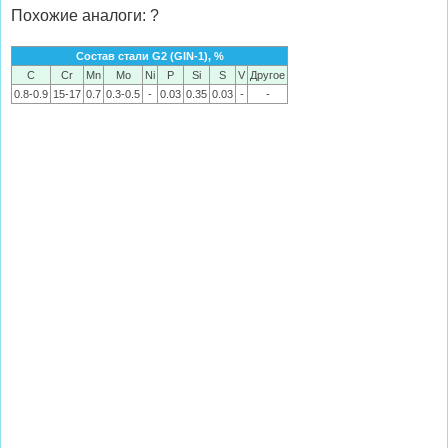
Похожие аналоги: ?
Состав стали G2 (GIN-1), %
C
Cr
Mn
Mo
Ni
P
Si
S
V
Другое
0.8-0.9
15-17
0.7
0.3-0.5
-
0.03
0.35
0.03
-
-