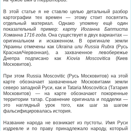
В этой статье я не ставлю целью детальный разбор
картографии тех времен — этому стоит посвятить
отдельный материал. Однако упомяну ещё один
показательный пример:
карту Иоганна Баптиста
Хоманна 1716 года
. Она существует в двух вариантах —
оригинальном и искаженном. В оригинале земли
Украины отмечены как
Ukraina или Russia Rubra
(Русь
Красная/Червонная), а захваченное левобережье
Днепра подписано как
Kiovia Moscovitica
(Киев
Московитов).
При этом Russia Moscovitic (Русь Московитов) на этой
карте обозначает захваченные Московитами земли
северо западной Руси, как и Tataria Moscovitica (Татария
Московитов) — на карте обозначают покоренные
территории татар. Сравнение оригинала и подделки —
это наглядный урок того, как шаг за шагом
фальсифицировалась история.
Название народа не возникает из пустоты. Имя Руси
издревле и по праву принадлежало народу, который