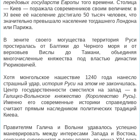
передовых государств Европы
того времени. Столица
— Киев — поражала современников своим величием: в
XI веке её население достигало 50 тысяч человек, что
значительно превышало население тогдашнего Лондона
или Парижа.
В зените своего могущества территория Руси
простиралась от Балтики до Черного моря и от
верховьев Вислы до Тамани, объединяя
многочисленные княжества под властью династии
Рюриковичей.
Хотя монгольское нашествие 1240 года нанесло
страшный удар,
история Руси на этом не закончилась
.
Центр государственности сместился на запад — в
Галицко-Волынское княжество (Королевство Русь)
.
Именно его современные историки справедливо
считают прямым наследником политических традиций
Киева.
Правителям Галича и Волыни удавалось успешно
маневрировать между интересами Запада и Востока,
сохраняя суверенитет и веру вплоть до конца XIV века