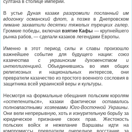
султана в столице империи.
В устье Дуная казаки
разгромили посланный им
вдогонку османский флот
, а позже в Днепровском
лимане
захватили десятки тяжелых турецких галер
.
Громкие победы, включая
взятие Кафы
— крупнейшего
рынка рабов, — сделали казаков легендами Европы.
Именно в этот период силы и славы произошло
важнейшее событие для будущего нации:
союз
казачества с украинским духовенством и
интеллигенцией
. Объединившись во имя общих
религиозных и национальных интересов, они
превратили казачество из простого военного сословия в
защитника всей украинской веры и культуры.
Несмотря на формальные обещания польским королям
«остепениться»
, казаки фактически
оставались
полновластными хозяевами Юго-Восточной Украины
.
Они вели непрерывную, хоть и изнурительную борьбу за
юридическое признание своих прав. Жестокость
польских войск и нежелание Варшавы идти на
компромиссы превратили очередное восстание за