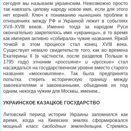
сегодня мы называем украинским. Невозможно просто
так навязать целому народу новое имя, если для этого
нет корней. Ключ к пониманию нынешних проблем в
отношениях между РФ и Украиной лежит в событиях
XVII–XVIII веков. Именно тогда за народом Руси
окончательно закрепилось имя «украинцы», в то время
как империя активно «собирала» чужие названия. Яркой
точкой в этом процессе стал конец XVIII века.
Существует немало свидетельств того, как во времена
Екатерины II (в частности, после разделов Польши в
1795 году) этноним
«россияне» и «русские»
стал
насаждаться на государственном уровне вместо старого
названия
«московитяне»
. Так была предпринята
попытка стереть историческую границу между
завоевателями и завоеванными, объединив их под
одним, некогда чужим для Москвы, именем...
УКРАИНСКОЕ КАЗАЦКОЕ ГОСУДАРСТВО
Литовский период истории Украины запомнился как
время, когда на Киевских землях сформировался
мощный
класс свободных земледельцев
. Стремясь