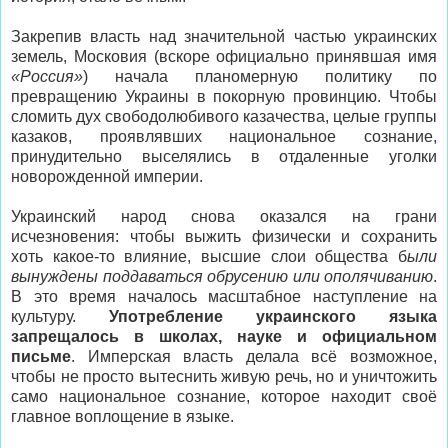
Закрепив власть над значительной частью украинских
земель, Московия (вскоре официально принявшая имя
«Россия»
) начала планомерную политику по
превращению Украины в покорную провинцию. Чтобы
сломить дух свободолюбивого казачества, целые группы
казаков, проявлявших национальное сознание,
принудительно выселялись в отдаленные уголки
новорожденной империи.
Украинский народ снова оказался на грани
исчезновения: чтобы выжить физически и сохранить
хоть какое-то влияние, высшие слои общества б
ыли
вынуждены поддаваться обрусению или ополячиванию
.
В это время началось масштабное наступление на
культуру.
Употребление украинского языка
запрещалось в школах, науке и официальном
письме
. Имперская власть делала всё возможное,
чтобы не просто вытеснить живую речь, но и уничтожить
само национальное сознание, которое находит своё
главное воплощение в языке.