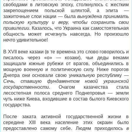
свободами в литовскую эпоху, столкнулось с жестким
закрепощением польской шляхтой, а элита —
зажиточные слои нации — была
вынуждена принимать
польскую культуру и веру, чтобы сохранить свои
привилегии
. Казалось, что Украина как самостоятельная
общность может исчезнуть навсегда. Но произошло
нечто удивительное!
В XVII веке казаки (в те времена это слово говорилось и
писалось через «о» — козаки), чьи деды веками
защищали южные рубежи от врагов, объединились в
мощную военную и политическую силу. Ниже порогов
Днепра они основали свою уникальную республику —
Сечь, ставшую фундаментом новой украинской
государственности
. Очагом казачества стала
лесостепная полоса среднего Поднепровья — земли
чуть ниже Киева, входившие в состав былого Киевского
государства.
После заката активной государственной жизни в
середине XIII века население этих окраин было
предоставлено самому себе. Людям приходилось
в