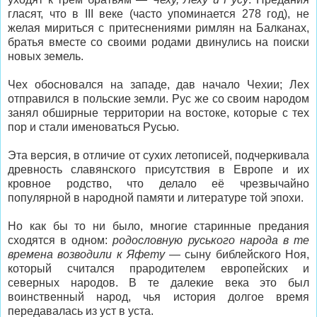
гласят, что в III веке (часто упоминается 278 год), не
желая мириться с притеснениями римлян на Балканах,
братья вместе со своими родами двинулись на поиски
новых земель.
Чех обосновался на западе, дав начало Чехии; Лех
отправился в польские земли. Рус же со своим народом
занял обширные территории на востоке, которые с тех
пор и стали именоваться Русью.
Эта версия, в отличие от сухих летописей, подчеркивала
древность славянского присутствия в Европе и их
кровное родство, что делало её чрезвычайно
популярной в народной памяти и литературе той эпохи.
Но как бы то ни было, многие старинные предания
сходятся в одном:
родословную руського народа в те
времена возводили к Яфету
— сыну библейского Ноя,
который считался прародителем европейских и
северных народов. В те далекие века это был
воинственный народ, чья история долгое время
передавалась из уст в уста.