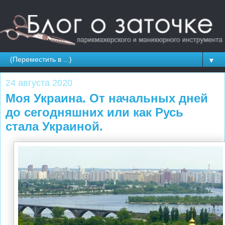
▼
24 августа 2020
Моя Украина. От начальных дней
до сегодняшних или как Русь
стала Украиной.