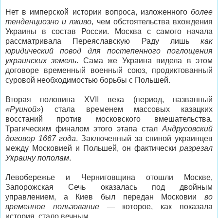
Нет в имперской истории вопроса, изложенного
более
тенденциозно и лживо
, чем обстоятельства вхождения
Украины в состав России. Москва с самого начала
рассматривала Переяславскую Раду лишь
как
юридический повод для постепенного поглощения
украинских земель
. Сама же Украина видела в этом
договоре временный военный союз, продиктованный
суровой необходимостью борьбы с Польшей.
Вторая половина XVII века (период, названный
«Руиной»
) стала временем массовых казацких
восстаний против московского вмешательства.
Трагическим финалом этого этапа стал
Андрусовский
договор 1667 года
. Заключенный за спиной украинцев
между Московией и Польшей, он фактически
разрезал
Украину пополам
.
Левобережье и Черниговщина отошли Москве,
Запорожская Сечь оказалась под двойным
управлением, а Киев был передан Московии
во
временное пользование
— которое, как показала
история, стало вечным.