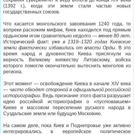
(1392 г.), когда эти земли стали частью новых
государственных союзов.
Что касается монгольского завоевания 1240 года, то
вопреки расхожим мифам, Киев находился под прямым
ордынским игом сравнительно недолго —
менее 80 лет
.
Исторический факт: уже
в 1319–1320 годах Киевские
земли фактически избавились от власти Орды
. В это
время народ и духовенство Киева присягнули на
верность Великому княжеству Литовскому, войска
которого помогли окончательно вытеснить монголов из
региона.
Этот момент — освобождение Киева в начале XIV века
— ч
асто обходят стороной в официальной российской
историографии
. Ведь признание этого факта разрушает
идею российкой историографии о
«пустовавшем»
Киеве и массовом переселении руського народа в
Суздальские земли или будущую Московию.
На самом деле, пока Киев и Поднепровье уже активно
интегрировались в европейское политическое