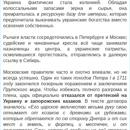
Украина фактически стала колонией. Обладая
колоссальными запасами зерна и сырья, она
превратилась в ресурсную базу для империи
, которая
предпочитала выкачивать украинские богатства вместо
освоения собственных.
Рычаги власти сосредоточились в Петербурге и Москве;
судейские и чиновничьи кресла всё чаще занимали
назначенцы из центра, а украинские патриоты,
осмелившиеся протестовать, отправлялись в далекую
ссылку в Сибирь.
Московские правители часто и охотно воевали, но не
всегда успешно. Один из таких
походов Петра I в 1711
году
закончился позорным поражением и заключением
Прутского мира
. Чтобы избежать полного разгрома и
плена, царь официально
отказался от претензий на
Украину и запорожских казаков
. В тексте договора
значилось:
«Его царское величество весьма руку свою
отнимает от козаков с древними их рубежами,
которые обретаются по сю сторону Днепра и от сих
мест и земель, и фортец, и местечек, и от