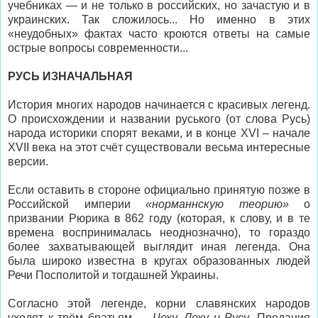
учебниках — и не только в российских, но зачастую и в
украинских. Так сложилось... Но именно в этих
«неудобных» фактах часто кроются ответы на самые
острые вопросы современности...
РУСЬ ИЗНАЧАЛЬНАЯ
История многих народов начинается с красивых легенд.
О происхождении и названии руського (от слова Русь)
народа историки спорят веками, и в конце XVI – начале
XVII века на этот счёт существовали весьма интересные
версии.
Если оставить в стороне официально принятую позже в
Российской империи
«норманнскую теорию»
о
призвании Рюрика в 862 году (которая, к слову, и в те
времена воспринималась неоднозначно), то гораздо
более захватывающей выглядит иная легенда. Она
была широко известна в кругах образованных людей
Речи Посполитой и тогдашней Украины.
Согласно этой легенде, корни славянских народов
уходят к трём братьям —
Чеху, Леху и Русу
. Предания