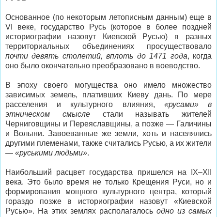
Основанное (по некоторым летописным данным) еще в
VI веке, государство Русь (которое в более поздней
историографии назовут Киевской Русью) в разных
территориальных объединениях просуществовало
почти девять столетий, вплоть до 1471 года
, когда
оно было окончательно преобразовано в воеводство.
В эпоху своего могущества оно имело множество
зависимых земель, плативших Киеву дань. По мере
расселения и культурного влияния,
«русами» в
этническом смысле
стали называть жителей
Черниговщины и Переяславщины, а позже — Галичины
и Волыни. Завоеванные же земли, хоть и населялись
другими племенами, также считались Русью, а их жители
—
«руськими людьми»
.
Наибольший расцвет государства пришелся на IX–XII
века. Это было время не только Крещения Руси, но и
формирования мощного культурного центра, который
гораздо позже в историографии назовут «Киевской
Русью». На этих землях располагалось
одно из самых