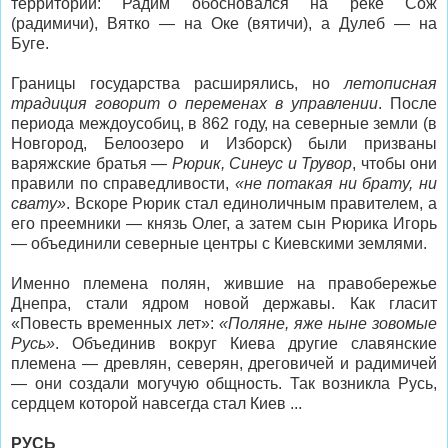
территории: Радим обосновался на реке Сож
(радимичи), Вятко — на Оке (вятичи), а Дулеб — на
Буге.
Границы государства расширялись, но
летописная
традиция говорит о переменах в управлении
. После
периода междоусобиц, в 862 году, на северные земли (в
Новгород, Белоозеро и Изборск) были призваны
варяжские братья —
Рюрик, Синеус и Трувор
, чтобы они
правили по справедливости,
«не потакая ни брату, ни
свату»
. Вскоре Рюрик стал единоличным правителем, а
его преемники — князь Олег, а затем сын Рюрика Игорь
— объединили северные центры с Киевскими землями.
Именно племена полян, жившие на правобережье
Днепра, стали ядром новой державы. Как гласит
«Повесть временных лет»:
«Поляне, яже ныне зовомые
Русь»
. Объединив вокруг Киева другие славянские
племена — древлян, северян, дреговичей и радимичей
— они создали могучую общность. Так возникла Русь,
сердцем которой навсегда стал Киев ...
РУСЬ