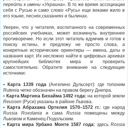
перейти к имени «Украина»
. В то же время ассоциации
себя с Русью и само слово «Русь» еще веками жило в
его языке, песнях,сказаниях и былинах.
Уверен, что у читателя, воспитанного на современных
российских учебниках, может возникнуть внутреннее
противоречие. Но если этот читатель вдумчив и готов к
поиску истины, я предложу не просто слова, а
конкретные исторические ориентиры — имена, даты и
названия карт. Их несложно найти в цифровых архивах
крупнейших библиотек мира и проверить
самостоятельно. Обратите внимание на следующие
источники:
•
Карта 1339 года
(Ангелино Дульсерт): где топоним
Rutenia
четко обозначен на правом берегу Днепра.
•
Карта Мартина Бехайма 1492 года:
на которой земли
Reussen
(Руси) указаны в районе Львова.
•
Карта Абрахама Ортелия 1570–1572 гг.
: где народ
Russia Roxolania
и сама
Russia
помещены между
Львовом и Каменец-Подольским.
•
Карта мира Урбано Монте 1587 года:
здесь
Rossia