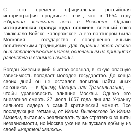
С того времени официальная российская
историография продвигает тезис, что в 1654 году
«Украина заключила союз с Россией»
. Однако
историческая правда куда сложнее
: военный союз
заключало Войско Запорожское, а его партнером была
Московия — государство с совершенно иными
политическими традициями.
Для Украины этот альянс
был стратегическим шагом, основанным на принципах
равенства и взаимной выгоды
.
Богдан Хмельницкий быстро осознал, в какую опасную
зависимость попадает молодое государство. До конца
своих дней он не оставлял попыток найти иных
союзников — в
Крыму, Швеции или Трансильвании
, —
чтобы уравновесить влияние Москвы. Однако его
внезапная смерть 27 июля 1657 года лишила Украину
сильного лидера в самый критический момент. Все
последующие гетманы, от
Ивана Выговского до Ивана
Мазепы
, пытались реализовать ту же стратегию защиты
независимости, но Москва уже не выпускала добычу из
своей
«мертвой хватки»
.