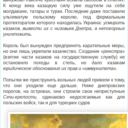
К концу века казацкую силу уже ощутили на себе
молдаване, татары и турки. Последние даже поставили
ультиматум польскому королю, под формальным
протекторатом которого находилась Украина:
усмирить
казаков, вывести их с низовьев Днепра, а непокорных
уничтожить
.
Король был вынужден предпринять карательные меры,
но они лишь укрепили казачество. Создание
«реестра»
(взятие части казаков на государственную службу) не
остановило походы в степь, но
дало казакам
юридическое обоснование их прав и «иммунитета»
.
Попытки же приструнить вольных людей привели к тому,
что они уходили еще дальше. Ниже днепровских
порогов, на островах, они строили свои неприступные
Сечи-крепости
, одинаково недосягаемые как для
польских войск, так и для турецких судов