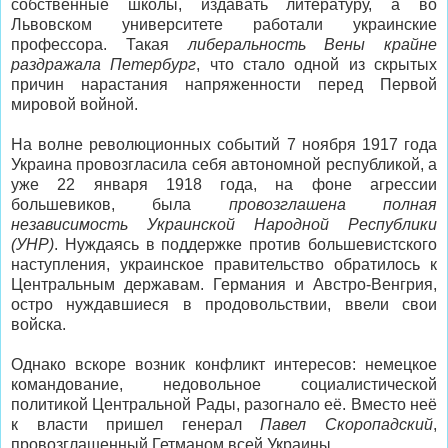
собственные школы, издавать литературу, а во
Львовском университете работали украинские
профессора. Такая
либеральность Вены крайне
раздражала Петербург
, что стало одной из скрытых
причин нарастания напряженности перед Первой
мировой войной.
На волне революционных событий 7 ноября 1917 года
Украина провозгласила себя автономной республикой, а
уже 22 января 1918 года, на фоне агрессии
большевиков, была
провозглашена полная
независимость Украинской Народной Республики
(УНР)
. Нуждаясь в поддержке против большевистского
наступления, украинское правительство обратилось к
Центральным державам. Германия и Австро-Венгрия,
остро нуждавшиеся в продовольствии, ввели свои
войска.
Однако вскоре возник конфликт интересов: немецкое
командование, недовольное социалистической
политикой Центральной Рады, разогнало её. Вместо неё
к власти пришел генерал
Павел Скоропадский
,
провозглашенный Гетманом всей Украины.