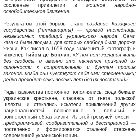
сословные привилегии в
мощное народно-
освободительное движение
.
Результатом этой борьбы стало
создание Казацкого
государства (Гетманщины) — прямой наследницы
независимых традиций украинского народа
. Сами
казаки были людьми, для которых свобода была дороже
жизни. Как писал в 1658 году знаменитый картограф и
инженер
Гийом де Боплан:
«У них нет желания жить
без свободы, и именно это является причиной их
склонности к сопротивлению и бунтам против
законов, когда они чувствуют себя ими стесненными;
редко проходит семь-восемь лет без их восстаний»
.
Ряды казачества постоянно пополнялись: сюда бежали
украинские крестьяне, спасаясь от гнета польской
шляхты, и стекались искатели приключений других
национальностей, влюбленные в вольный и
воинственный образ жизни. Из этой гремучей смеси —
предприимчивой, сообразительной и бесстрашной
—
постепенно и формировался стальной стержень
современной украинской нации...