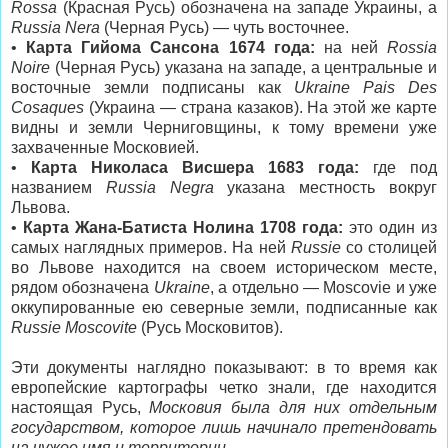
Rossa
(Красная Русь) обозначена на западе Украины, а
Russia Nera
(Черная Русь) — чуть восточнее.
•
Карта Гийома Сансона 1674 года:
на ней
Rossia
Noire
(Черная Русь) указана на западе, а центральные и
восточные земли подписаны как
Ukraine Pais Des
Cosaques
(Украина — страна казаков). На этой же карте
видны и земли Черниговщины, к тому времени уже
захваченные Московией.
•
Карта Николаса Висшера 1683 года:
где под
названием
Russia Negra
указана местность вокруг
Львова.
•
Карта Жана-Батиста Нолина 1708 года:
это один из
самых наглядных примеров. На ней
Russie
со столицей
во Львове находится на своем историческом месте,
рядом обозначена
Ukraine
, а отдельно — Moscovie и уже
оккупированные ею северные земли, подписанные как
Russie Moscovite
(Русь Московитов).
Эти документы наглядно показывают: в то время как
европейские картографы четко знали, где находится
настоящая Русь,
Московия была для них отдельным
государством, которое лишь начинало претендовать
на чужое имя и территории
.