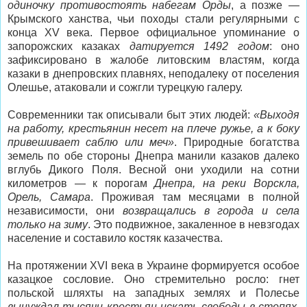
одиночку противостоять набегам Орды
, а позже —
Крымского ханства, чьи походы стали регулярными с
конца XV века. Первое официальное упоминание о
запорожских казаках
датируется 1492 годом
: оно
зафиксировано в жалобе литовским властям, когда
казаки в днепровских плавнях, неподалеку от поселения
Олешье, атаковали и сожгли турецкую галеру.
Современники так описывали быт этих людей:
«Выходя
на работу, крестьянин несет на плече ружье, а к боку
привешивает саблю или меч»
. Природные богатства
земель по обе стороны Днепра манили казаков далеко
вглубь Дикого Поля. Весной они уходили на сотни
километров — к порогам
Днепра, на реки Ворскла,
Орель, Самара
. Проживая там месяцами в полной
независимости, они
возвращались в города и села
только на зиму
. Это подвижное, закаленное в невзгодах
население и составило костяк казачества.
На протяжении XVI века в Украине формируется особое
казацкое сословие. Оно стремительно росло: гнет
польской шляхты на западных землях и Полесье
вынуждал тысячи крестьян искать свободы в степях
.