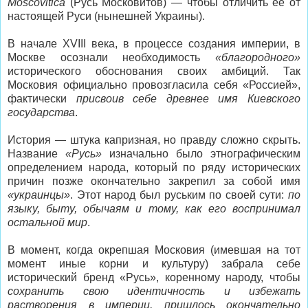
Moscovitica
(Русь Московитов) — чтобы отличить её от
настоящей Руси (нынешней Украины).
В начале XVIII века, в процессе создания империи, в
Москве осознали необходимость
«благородного»
исторического обоснования своих амбиций. Так
Московия официально провозгласила себя «Россией»,
фактически
присвоив себе древнее имя Киевского
государства
.
История — штука капризная, но правду сложно скрыть.
Название
«Русь»
изначально было этнографическим
определением народа, который по ряду исторических
причин позже окончательно закрепил за собой имя
«украинцы»
. Этот народ был руським по своей сути:
по
языку, быту, обычаям и тому, как его воспринимал
остальной мир
.
В момент, когда окрепшая Московия (имевшая на тот
момент иные корни и культуру) забрала себе
исторический бренд «Русь», коренному народу, чтобы
сохранить свою идентичность и избежать
растворения в империи, пришлось окончательно