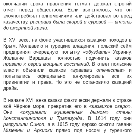
окончании срока правления гетман держал строгий
отчет перед обществом. Если выяснялось, что он
злоупотреблял полномочиями или действовал во вред
казачеству,
расправа была скорой и суровой — вплоть
до смертной казни
.
В XVI веке, на фоне участившихся казацких походов в
Крым, Молдавию и турецкие владения, польский сейм
предпринял очередную попытку
«обуздать»
Украину.
Желание Варшавы полностью подчинить казаков
привело к серии мощных восстаний
. В ответ польские
власти объявили казаков
«врагами отечества»
и
попытались официально аннулировать все их
привилегии и права. Но это не остановило казацкий
драйв.
В начале XVII века казаки фактически держали в страхе
всё Чёрное море, превратив его в
«казацкое озеро»
.
Они
«окуривали мушкетным дымом» стены
Константинополя и Трапезунда
. В 1614 году они
разрушили Синоп
, а в 1615 году дерзко сожгли гавани
Мизевны и Архиоки
прямо под носом у турецкого