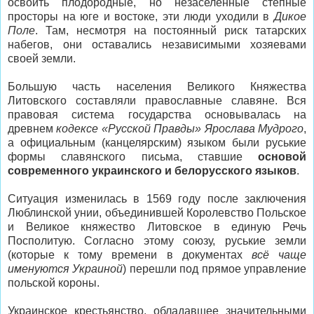
освоить плодородные, но незаселенные степные
просторы на юге и востоке, эти люди уходили в
Дикое
Поле
. Там, несмотря на постоянный риск татарских
набегов, они оставались независимыми хозяевами
своей земли.
Большую часть населения Великого Княжества
Литовского составляли православные славяне. Вся
правовая система государства основывалась на
древнем
кодексе «Русской Правды» Ярослава Мудрого
,
а официальным (канцелярским) языком были руськие
формы славянского письма, ставшие
основой
современного украинского и белорусского языков
.
Ситуация изменилась в 1569 году после заключения
Люблинской унии, объединившей Королевство Польское
и Великое княжество Литовское в единую Речь
Посполитую. Согласно этому союзу, руськие земли
(которые к тому времени в документах
всё чаще
именуются Украиной
) перешли под прямое управление
польской короны.
Украинское крестьянство, обладавшее значительными