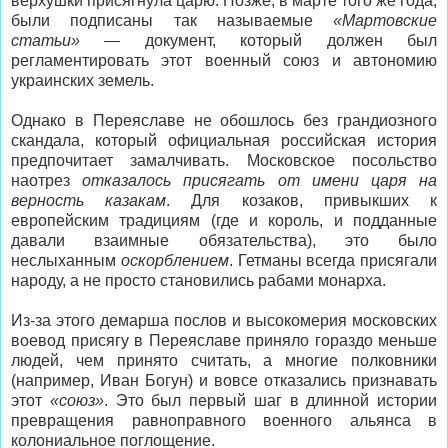
верхушки присягнула царю. Позже, в марте того же года,
были подписаны так называемые
«Мартовские
статьи»
— документ, который должен был
регламентировать этот военный союз и автономию
украинских земель.
Однако в Переяславе не обошлось без грандиозного
скандала, который официальная российская история
предпочитает замалчивать. Московское посольство
наотрез
отказалось присягать от имени царя на
верность казакам
. Для козаков, привыкших к
европейским традициям (где и король, и подданные
давали взаимные обязательства), это было
неслыханным
оскорблением
. Гетманы всегда присягали
народу, а не просто становились рабами монарха.
Из-за этого демарша послов и высокомерия московских
воевод присягу в Переяславе приняло гораздо меньше
людей, чем принято считать, а многие полковники
(например, Иван Богун) и вовсе отказались признавать
этот
«союз»
. Это был первый шаг в длинной истории
превращения равноправного военного альянса в
колониальное поглощение.