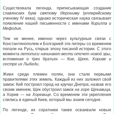
Существовала легенда, приписывающая создание
славянских букв
святому Иерониму
(иллирийскому
ученому IV века), однако историческая наука связывает
появление нашей письменности с именами
Кирилла и
Мефодия
.
Тем не менее, именно через культурные связи с
Константинополем и Болгарией эти литеры со временем
попали на Русь, открыв эпоху писаной истории. С этого
момента
летописи начинают вести отсчет новой эры
,
вспоминая о трех братьях —
Кие, Щеке, Хориве и
сестре их Лыбеди
.
Живя среди племен полян, они стали первыми
правителями этих земель. Каждый из них заложил свой
замок: Кий построил город
на кручах Днепра
, назвав его
своим именем, Щек обустроил замок
на горе Щекавица
,
а Хорив —
на Хоревице
. Со временем эти укрепления
слились в единый Киев, который мы знаем сегодня.
По легенде, их соратники также осваивали новые