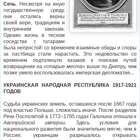
Сечь
. Несмотря на иную
государственную среду,
они остались верны
своей вере, традициям и
внутренним законам.
Однако жизнь в тесном
соседстве с татарами
была непростой: со временем взаимные обиды и споры
за пастбища стали нарастать. Это недовольство со
временем подтолкнуло казаков к поискам путей
возвращения на
«старые места»
выше по Днепру, чем
позже умело воспользовалась имперская дипломатия...
УКРАИНСКАЯ НАРОДНАЯ РЕСПУБЛИКА 1917-1921
ГОДОВ
Судьба украинских земель, оставшихся после 1667 года
под властью Польши, сложилась иначе. После разделов
Речи Посполитой в 1772–1795 годах
Галичина отошла к
Австрийской империи
. Здесь условия для
национального развития были значительно мягче, чем в
России: украинцам разрешалось открывать