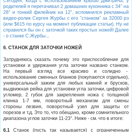
Сегодня, когда с использованием
крыши
Дмитрича, у
родителей я перетачивал 2 домашних кухонника с 34
°
на
28° и тонкий филейник на 12
°, вспомнился рекламный
видео-ролик Сергея Журбы с его "станком" за 32000 рэ
(или $615 по курсу на момент публикации статьи). Ну не
справился бы он с заточкой таких простых ножей! Далее
- о станке С.Журбы...
6. СТАНОК ДЛЯ ЗАТОЧКИ НОЖЕЙ
Затрудняюсь сказать почему это приспособление для
установки и удержания угла заточки названо станком.
На первый взгляд все красиво и солидно -
использование сменных бланков (покупаются отдельно),
универсальный зажим для любых камней и брусков,
выдвижная рейка для установки угла заточки, цифровой
угломер, 2 губок для закрепления ножа
с толщиной
клинка 1-7 мм
, поворотный механизм для смены
стороны лезвия, поворотный узел для защиты от
порезов и т.д. Это то, что обещано, кроме сомнительного
диапазона углов заточки
11-23
°
. Ниже - см. что в итоге
:
6.1
Станок (пусть так называется) с ограниченным