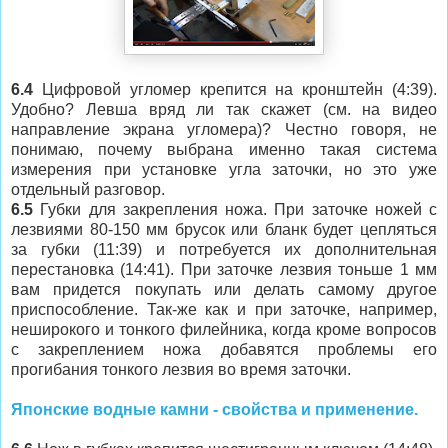
6.4
Цифровой угломер
к
репится на кронштейн
(4:39)
.
Удобно? Левша вряд ли так скажет (см. на видео
направление экрана угломера)? Честно говоря, не
понимаю, почему выбрана именно такая система
измерения при установке угла заточки, но это уже
отдельный разговор.
6.5
Губки для закрепления ножа
. При заточке ножей с
лезвиями
80-150 мм
брусок или бланк будет цепляться
за губки (11:39) и потребуется их дополнительная
перестановка (14:41). При заточке лезвия тоньше 1 мм
вам придется покупать или делать самому другое
приспособление. Так-же как и при заточке, например,
неширокого и тонкого филейника, ког
да кроме вопросов
с закреплением ножа добавятся проблемы его
прогибания тонкого лезвия во время заточки.
Японские водные камни - свойства и применение.