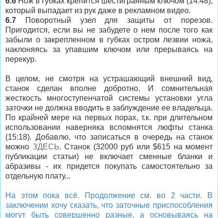
6.6
Нож в губках крепится шестигранным ключом
(14:48),
который выпадает из рук даже в рекламном видео.
6.7
Поворотный узел для защиты от порезов.
Пригодится, если вы не забудете о нем после того как
забыли о закрепленном в губках остром лезвии ножа,
наклоняясь за упавшим ключом или прерываясь на
перекур.
В целом, не смотря на устрашающий внешний вид,
станок сделан вполне добротно. И сомнительная
жесткость многоступенчатой системы установки угла
заточки не должна вводить в заблуждение ее владельца.
По крайней мере на первых порах, т.к. при длительном
использовании наверняка вспомнятся люфты станка
(15:18). Добавлю, что записаться в очередь на станок
можно
ЗДЕСЬ
. Станок (32000 руб или $615 на момент
публикации статьи) не включает сменные бланки и
абразивы - их придется покупать самостоятельно за
отдельную плату...
На этом пока всё. Продолжение см. во 2 части. В
заключении хочу сказать, что заточные приспособления
могут быть совершенно разные, а основываясь на