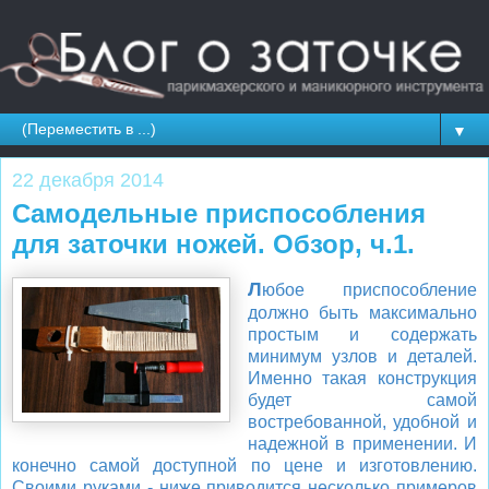
▼
22 декабря 2014
Самодельные приспособления
для заточки ножей. Обзор, ч.1.
Л
юбое приспособление
должно быть максимально
простым и содержать
минимум узлов и деталей.
Именно такая конструкция
будет самой
востребованной, удобной и
надежной в применении. И
конечно самой доступной по цене и изготовлению.
Своими руками - ниже приводится несколько примеров