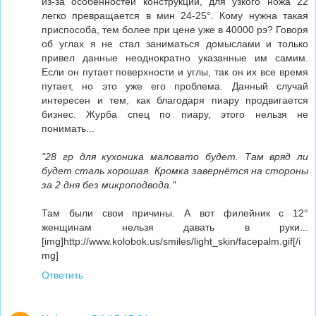
из-за особенностей конструкции, для узкого ножа 22
легко превращается в мин 24-25°. Кому нужна такая
приспособа, тем более при цене уже в 40000 рэ? Говоря
об углах я не стал заниматься домыслами и только
привел данные неоднократно указанные им самим.
Если он путает поверхности и углы, так он их все время
путает, но это уже его проблема. Данный случай
интересен и тем, как благодаря пиару продвигается
бизнес. Журба спец по пиару, этого нельзя не
понимать...
"28 гр для кухоника маловато будет. Там вряд ли
будет сталь хорошая. Кромка завернётся на стороны
за 2 дня без микроподвода."
Там были свои причины. А вот филейник c 12°
женщинам нельзя давать в руки...
[img]http://www.kolobok.us/smiles/light_skin/facepalm.gif[/i
mg]
Ответить