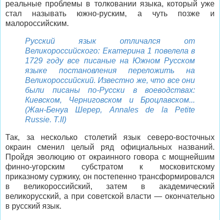
реальные проблемы в толковании языка, который уже
стал называть южно-руским, а чуть позже и
малороссийским.
Русский язык отличался от
Великороссийского: Екатерина 1 повелела в
1729 году все писаные на Южном Русском
языке постановления переложить на
Великороссийский. Известно же, что все они
были писаны по-Русски в воеводствах:
Киевском, Черниговском и Броцлавском...
(Жан-Бенуа Шерер, Annales de la Petite
Russie. T.II)
Так, за несколько столетий язык северо-восточных
окраин сменил целый ряд официальных названий.
Пройдя эволюцию от окраинного говора с мощнейшим
финно-угорским субстратом к московитскому
приказному суржику, он постепенно трансформировался
в великороссийский, затем в академический
великорусский, а при советской власти — окончательно
в русский язык.