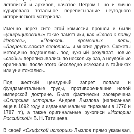
летописей и архивов, начатое Петром I, но и лично
курировала тотальное переписывание неугодного
исторического материала.
Именно через сито этой комиссии прошли и были
«унифицированы»
такие памятники, как
«Слово о полку
Игореве»
,
«Повесть временных лет»
,
«Лаврентьевская летопись»
и многие другие. Сюжеты
методично подгонялись под нужный результат, новые
«своды»
переписывались по нескольку раз, а неудобные
оригиналы после этого бесследно исчезали в тайниках
или уничтожались.
Под жесткий цензурный запрет попали и
фундаментальные труды, противоречившие новой
имперской доктрине. Была фактически засекречена
«Скифская история»
Андрея Лызлова (написанная
еще в 1692 году и изданная малыми тиражами в 1776 и
1787 гг.), а также оригинальные рукописи
«Истории
Российской»
В. Н. Татищева.
В своей
«Скифской истории»
Лызлов прямо указывал,