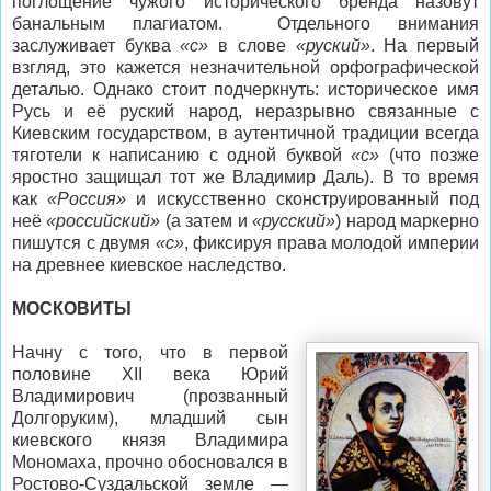
поглощение чужого исторического бренда назовут
банальным плагиатом. Отдельного внимания
заслуживает буква
«с»
в слове
«руский»
. На первый
взгляд, это кажется незначительной орфографической
деталью. Однако стоит подчеркнуть: историческое имя
Русь и её руский народ, неразрывно связанные с
Киевским государством, в аутентичной традиции всегда
тяготели к написанию с одной буквой
«с»
(что позже
яростно защищал тот же Владимир Даль). В то время
как
«Россия»
и искусственно сконструированный под
неё
«российский»
(а затем и
«русский»
) народ маркерно
пишутся с двумя
«с»
, фиксируя права молодой империи
на древнее киевское наследство.
МОСКОВИТЫ
Начну с того, что в первой
половине XII века Юрий
Владимирович (прозванный
Долгоруким), младший сын
киевского князя Владимира
Мономаха, прочно обосновался в
Ростово-Суздальской земле —