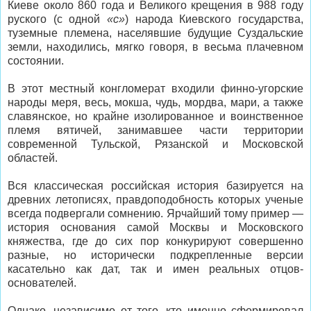
Киеве около 860 года и Великого крещения в 988 году
руского (с одной
«с»
) народа Киевского государства,
туземные племена, населявшие будущие Суздальские
земли, находились, мягко говоря, в весьма плачевном
состоянии.
В этот местный конгломерат входили финно-угорские
народы меря, весь, мокша, чудь, мордва, мари, а также
славянское, но крайне изолированное и воинственное
племя вятичей, занимавшее части территории
современной Тульской, Рязанской и Московской
областей.
Вся классическая российская история базируется на
древних летописях, правдоподобность которых ученые
всегда подвергали сомнению. Ярчайший тому пример —
история основания самой Москвы и Московского
княжества, где до сих пор конкурируют совершенно
разные, но исторически подкрепленные версии
касательно как дат, так и имен реальных отцов-
основателей.
Однако, независимо от того, кто именно сформировал