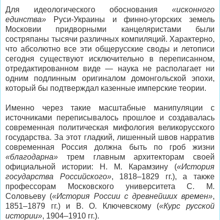
Для идеологического обоснования
«исконного
единства»
Руси-Украины и финно-угорских земель
Московии придворными канцеляристами были
состряпаны тысячи различных компиляций. Характерно,
что абсолютно все эти общерусские своды и летописи
сегодня существуют исключительно в переписанном,
отредактированном виде — наука не располагает ни
одним подлинным оригиналом домонгольской эпохи,
который бы подтверждал казенные имперские теории.
Именно через такие масштабные манипуляции с
источниками переписывалось прошлое и создавалась
современная политическая мифология великорусского
государства. За этот гладкий, лишенный швов нарратив
современная Россия должна быть по гроб жизни
«благодарна»
трем главным архитекторам своей
официальной истории: Н. М. Карамзину (
«История
государства Российского»
, 1818–1829 гг.), а также
профессорам Московского университета С. М.
Соловьеву (
«История России с древнейших времен»
,
1851–1879 гг.) и В. О. Ключевскому (
«Курс русской
истории»
, 1904–1910 гг.).