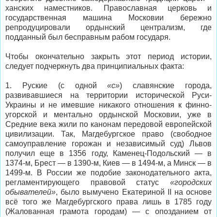
ханских наместников. Православная церковь и
государственная машина Московии бережно
репродуцировали ордынский централизм, где
подданный был бесправным рабом государя.
Чтобы окончательно закрыть этот период истории,
следует подчеркнуть два принципиальных факта:
1. Руские (с одной
«с»
) славянские города,
развивавшиеся на территории исторической Руси-
Украины и не имевшие никакого отношения к финно-
угорской и ментально ордынской Московии, уже в
Средние века жили по канонам передовой европейской
цивилизации. Так, Магдебургское право (свободное
самоуправление горожан и независимый суд) Львов
получил еще в 1356 году, Каменец-Подольский — в
1374-м, Брест — в 1390-м, Киев — в 1494-м, а Минск — в
1499-м. В России же подобие законодательного акта,
регламентирующего правовой статус
«городских
обывателей»
, было вымучено Екатериной II на основе
всё того же Магдебургского права лишь в 1785 году
(Жалованная грамота городам) — с опозданием от