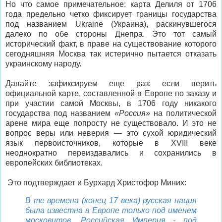
Но что самое примечательное: карта Делиля от 1706
года предельно четко фиксирует границы государства
под названием Ukraine (Украина), раскинувшегося
далеко по обе стороны Днепра. Это тот самый
исторический факт, в праве на существование которого
сегодняшняя Москва так истерично пытается отказать
украинскому народу.
Давайте зафиксируем еще раз: если верить
официальной карте, составленной в Европе по заказу и
при участии самой Москвы, в 1706 году никакого
государства под названием
«Россия»
на политической
арене мира еще попросту не существовало. И это не
вопрос веры или неверия — это сухой юридический
язык первоисточников, которые в XVIII веке
неоднократно переиздавались и сохранились в
европейских библиотеках.
Это подтверждает и Бурхард Христофор Миних:
В те времена (конец 17 века) русская нация
была известна в Европе только под именем
московитов. Российская Империя - под