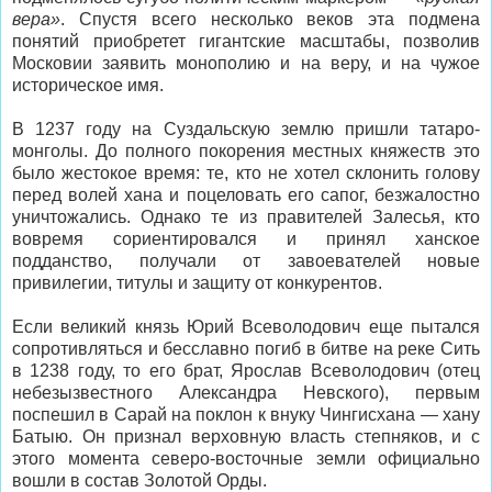
вера»
. Спустя всего несколько веков эта подмена
понятий приобретет гигантские масштабы, позволив
Московии заявить монополию и на веру, и на чужое
историческое имя.
В 1237 году на Суздальскую землю пришли татаро-
монголы. До полного покорения местных княжеств это
было жестокое время: те, кто не хотел склонить голову
перед волей хана и поцеловать его сапог, безжалостно
уничтожались. Однако те из правителей Залесья, кто
вовремя сориентировался и принял ханское
подданство, получали от завоевателей новые
привилегии, титулы и защиту от конкурентов.
Если великий князь Юрий Всеволодович еще пытался
сопротивляться и бесславно погиб в битве на реке Сить
в 1238 году, то его брат, Ярослав Всеволодович (отец
небезызвестного Александра Невского), первым
поспешил в Сарай на поклон к внуку Чингисхана — хану
Батыю. Он признал верховную власть степняков, и с
этого момента северо-восточные земли официально
вошли в состав Золотой Орды.