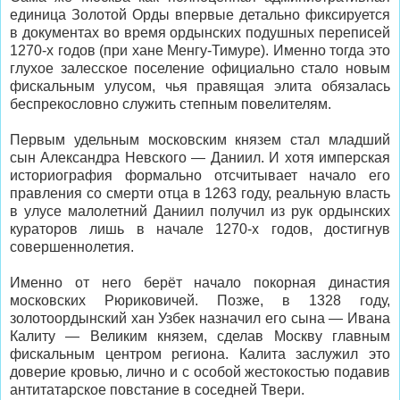
единица Золотой Орды впервые детально фиксируется
в документах во время ордынских подушных переписей
1270-х годов (при хане Менгу-Тимуре). Именно тогда это
глухое залесское поселение официально стало новым
фискальным улусом, чья правящая элита обязалась
беспрекословно служить степным повелителям.
Первым удельным московским князем стал младший
сын Александра Невского — Даниил. И хотя имперская
историография формально отсчитывает начало его
правления со смерти отца в 1263 году, реальную власть
в улусе малолетний Даниил получил из рук ордынских
кураторов лишь в начале 1270-х годов, достигнув
совершеннолетия.
Именно от него берёт начало покорная династия
московских Рюриковичей. Позже, в 1328 году,
золотоордынский хан Узбек назначил его сына — Ивана
Калиту — Великим князем, сделав Москву главным
фискальным центром региона. Калита заслужил это
доверие кровью, лично и с особой жестокостью подавив
антитатарское повстание в соседней Твери.