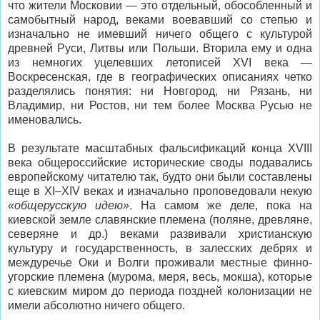
что жители Московии — это отдельный, обособленный и
самобытный народ, веками воевавший со степью и
изначально не имевший ничего общего с культурой
древней Руси, Литвы или Польши. Вторила ему и одна
из немногих уцелевших летописей XVI века —
Воскресенская, где в географических описаниях четко
разделялись понятия: ни Новгород, ни Рязань, ни
Владимир, ни Ростов, ни тем более Москва Русью не
именовались.
В результате масштабных фальсификаций конца XVIII
века общероссийские исторические своды подавались
европейскому читателю так, будто они были составлены
еще в XI–XIV веках и изначально проповедовали некую
«общерусскую идею»
. На самом же деле, пока на
киевской земле славянские племена (поляне, древляне,
северяне и др.) веками развивали христианскую
культуру и государственность, в залесских дебрях и
междуречье Оки и Волги проживали местные финно-
угорские племена (мурома, меря, весь, мокша), которые
с киевским миром до периода поздней колонизации не
имели абсолютно ничего общего.