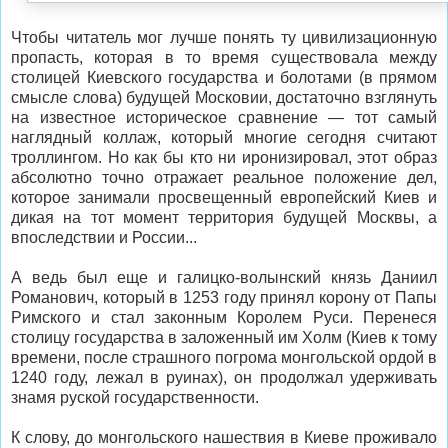
Чтобы читатель мог лучше понять ту цивилизационную
пропасть, которая в то время существовала между
столицей Киевского государства и болотами (в прямом
смысле слова) будущей Московии, достаточно взглянуть
на известное историческое сравнение — тот самый
наглядный коллаж, который многие сегодня считают
троллингом. Но как бы кто ни иронизировал, этот образ
абсолютно точно отражает реальное положение дел,
которое занимали просвещенный европейский Киев и
дикая на тот момент территория будущей Москвы, а
впоследствии и России...
А ведь был еще и галицко-волынский князь Даниил
Романович, который в 1253 году принял корону от Папы
Римского и стал законным Королем Руси. Перенеся
столицу государства в заложенный им Холм (Киев к тому
времени, после страшного погрома монгольской ордой в
1240 году, лежал в руинах), он продолжал удерживать
знамя руской государственности.
К слову, до монгольского нашествия в Киеве проживало