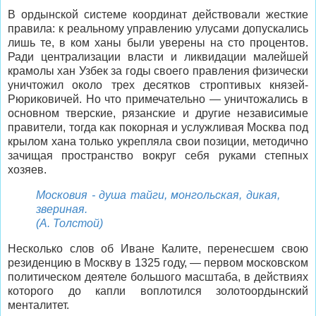
В ордынской системе координат действовали жесткие
правила: к реальному управлению улусами допускались
лишь те, в ком ханы были уверены на сто процентов.
Ради централизации власти и ликвидации малейшей
крамолы хан Узбек за годы своего правления физически
уничтожил около трех десятков строптивых князей-
Рюриковичей. Но что примечательно — уничтожались в
основном тверские, рязанские и другие независимые
правители, тогда как покорная и услужливая Москва под
крылом хана только укрепляла свои позиции, методично
зачищая пространство вокруг себя руками степных
хозяев.
Московия - душа тайги, монгольская, дикая,
звериная.
(А. Толстой)
Несколько слов об Иване Калите, перенесшем свою
резиденцию в Москву в 1325 году, — первом московском
политическом деятеле большого масштаба, в действиях
которого до капли воплотился золотоордынский
менталитет.