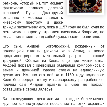
регионе, который на тот момент
фактически являлся далекой
колонией Руси. Долгорукий
отчаянно и жестоко рвался к
киевскому престолу и даже
трижды захватывал его, пока в 1157 году не был, судя по
летописям, попросту отравлен киевскими боярами, не
желавшими видеть над собой суздальского правителя.
Его сын, Андрей Боголюбский, рожденный от
половецкой княжны (дочери хана Аепы), и вовсе
продемонстрировал ментальный разрыв с южной
традицией. Сбежав из Киева еще при жизни отца,
Андрей порвал с киевскими обычаями компромисса с
вечем и дружиной, сделав ставку на единоличную
деспотию. Именно его войска в 1169 году подвергли
Киев беспрецедентному и варварскому разграблению,
причем сам Андрей править в Киев не поехал,
оставшись в своем Залесье.
За последующие десятилетия в каждое более-менее
крупное финно-угорское поселение на этих окраинах