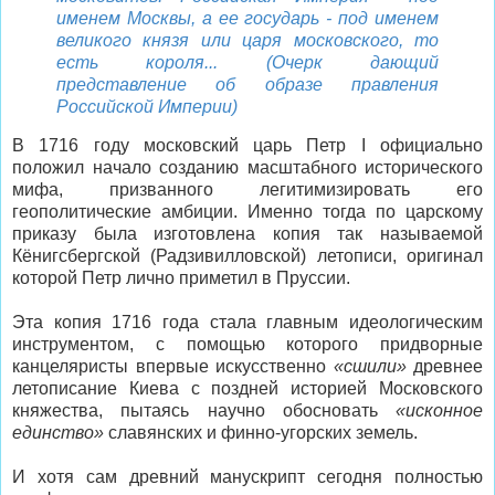
именем Москвы, а ее государь - под именем
великого князя или царя московского, то
есть короля... (Очерк дающий
представление об образе правления
Российской Империи)
В 1716 году московский царь Петр I официально
положил начало созданию масштабного исторического
мифа, призванного легитимизировать его
геополитические амбиции. Именно тогда по царскому
приказу была изготовлена копия так называемой
Кёнигсбергской (Радзивилловской) летописи, оригинал
которой Петр лично приметил в Пруссии.
Эта копия 1716 года стала главным идеологическим
инструментом, с помощью которого придворные
канцеляристы впервые искусственно
«сшили»
древнее
летописание Киева с поздней историей Московского
княжества, пытаясь научно обосновать
«исконное
единство»
славянских и финно-угорских земель.
И хотя сам древний манускрипт сегодня полностью