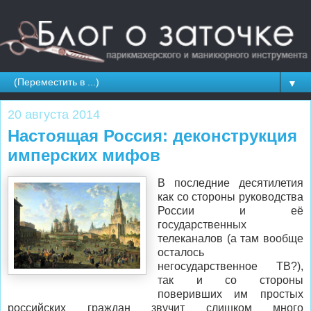
▼
20 августа 2014
Настоящая Россия: деконструкция
имперских мифов
В последние десятилетия
как со стороны руководства
России и её
государственных
телеканалов (а там вообще
осталось
негосударственное ТВ?),
так и со стороны
поверивших им простых
российских граждан звучит слишком много