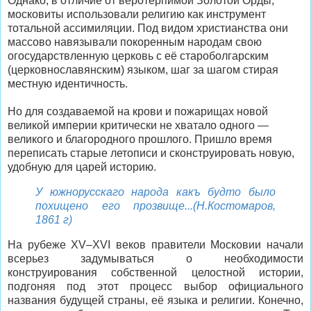
Однако, в отличие от веротерпимой Золотой Орды,
московиты использовали религию как инструмент
тотальной ассимиляции. Под видом христианства они
массово навязывали покоренным народам свою
огосударствленную церковь с её староболгарским
(церковнославянским) языком, шаг за шагом стирая
местную идентичность.
Но для создаваемой на крови и пожарищах новой
великой империи критически не хватало одного —
великого и благородного прошлого. Пришло время
переписать старые летописи и сконструировать новую,
удобную для царей историю.
У южнорусскаго народа какъ будто было
похищено его прозвище...(Н.Костомаров,
1861 г)
На рубеже XV–XVI веков правители Московии начали
всерьез задумываться о необходимости
конструирования собственной целостной истории,
подгоняя под этот процесс выбор официального
названия будущей страны, её языка и религии. Конечно,