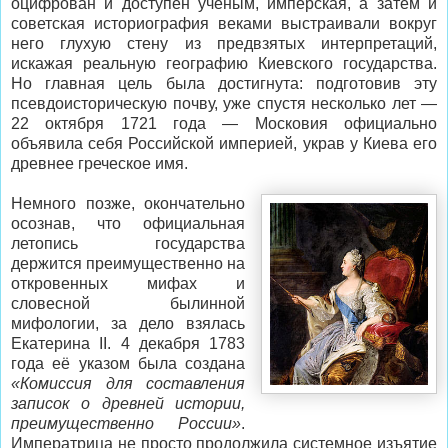
оцифрован и доступен ученым, имперская, а затем и
советская историография веками выстраивали вокруг
него глухую стену из предвзятых интерпретаций,
искажая реальную географию Киевского государства.
Но главная цель была достигнута: подготовив эту
псевдоисторическую почву, уже спустя несколько лет —
22 октября 1721 года — Московия официально
объявила себя Российской империей, украв у Киева его
древнее греческое имя.
Немного позже, окончательно
осознав, что официальная
летопись государства
держится преимущественно на
откровенных мифах и
словесной былинной
мифологии, за дело взялась
Екатерина II. 4 декабря 1783
года её указом была создана
«Комиссия для составления
записок о древней истории,
преимущественно России»
.
Императрица не просто продолжила системное изъятие