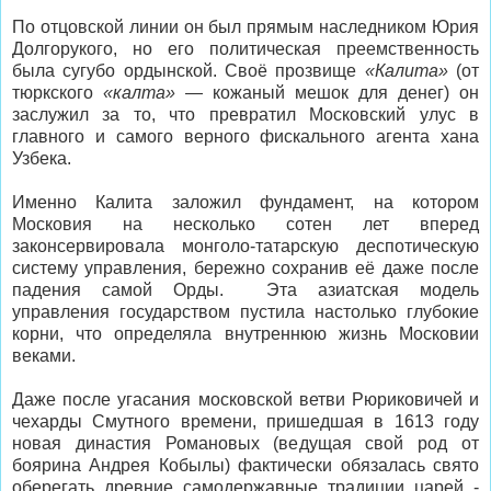
По отцовской линии он был прямым наследником Юрия
Долгорукого, но его политическая преемственность
была сугубо ордынской. Своё прозвище
«Калита»
(от
тюркского
«калта»
— кожаный мешок для денег) он
заслужил за то, что превратил Московский улус в
главного и самого верного фискального агента хана
Узбека.
Именно Калита заложил фундамент, на котором
Московия на несколько сотен лет вперед
законсервировала монголо-татарскую деспотическую
систему управления, бережно сохранив её даже после
падения самой Орды. Эта азиатская модель
управления государством пустила настолько глубокие
корни, что определяла внутреннюю жизнь Московии
веками.
Даже после угасания московской ветви Рюриковичей и
чехарды Смутного времени, пришедшая в 1613 году
новая династия Романовых (ведущая свой род от
боярина Андрея Кобылы) фактически обязалась свято
оберегать древние самодержавные традиции царей -