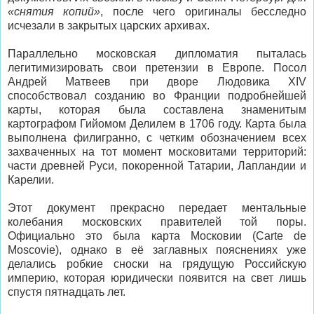
«снятия копий»
, после чего оригиналы бесследно
исчезали в закрытых царских архивах.
Параллельно московская дипломатия пыталась
легитимизировать свои претензии в Европе. Посол
Андрей Матвеев при дворе Людовика XIV
способствовал созданию во Франции подробнейшей
карты, которая была составлена знаменитым
картографом Гийомом Делилем в 1706 году. Карта была
выполнена филигранно, с четким обозначением всех
захваченных на тот момент московитами территорий:
части древней Руси, покоренной Татарии, Лапландии и
Карелии.
Этот документ прекрасно передает ментальные
колебания московских правителей той поры.
Официально это была карта Московии (Carte de
Moscovie), однако в её заглавных пояснениях уже
делались робкие сноски на грядущую Российскую
империю, которая юридически появится на свет лишь
спустя пятнадцать лет.