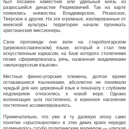
был посажен наместник или удельный князь из
разросшейся династии Рюриковичей. Так на карте
появились княжества Владимирское, Рязанское,
Тверское и другие. На эти огромные, изолированные от
киевской культуры территории начали проникать
христианские миссионеры.
Свои проповеди они вели на староболгарском
(церковнославянском) языке, который и стал тем
искусственным каркасом, на базе которого столетиями
позже сформировалась речь, названная академиками
«великорусским языком»
.
Местные финно-угорские племена, долгое время
остававшиеся язычниками, абсолютно не понимали
чуждый для них церковный язык и поначалу с глубоким
недоверием относились к новой вере. Однако
колонизация шла постепенно, и коренное население
постепенно ассимилировалось.
Примечательно, что уже в ту далекую эпоху само
понятие
«христианство»
в этих диких краях нередко
подменялось сугубо политическим маркером —
«руская