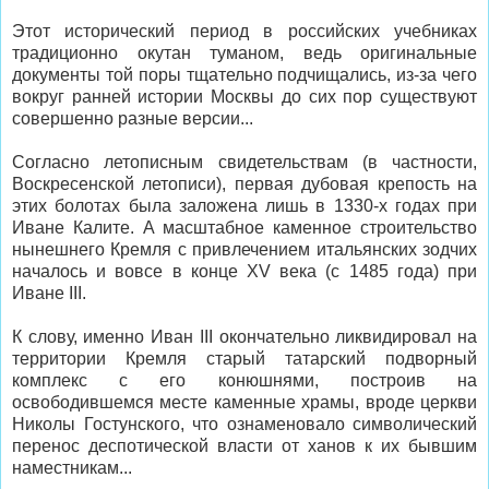
Этот исторический период в российских учебниках
традиционно окутан туманом, ведь оригинальные
документы той поры тщательно подчищались, из-за чего
вокруг ранней истории Москвы до сих пор существуют
совершенно разные версии...
Согласно летописным свидетельствам (в частности,
Воскресенской летописи), первая дубовая крепость на
этих болотах была заложена лишь в 1330-х годах при
Иване Калите. А масштабное каменное строительство
нынешнего Кремля с привлечением итальянских зодчих
началось и вовсе в конце XV века (с 1485 года) при
Иване III.
К слову, именно Иван III окончательно ликвидировал на
территории Кремля старый татарский подворный
комплекс с его конюшнями, построив на
освободившемся месте каменные храмы, вроде церкви
Николы Гостунского, что ознаменовало символический
перенос деспотической власти от ханов к их бывшим
наместникам...