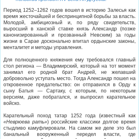
Период 1252–1262 годов вошел в историю Залесья как
время жесточайшей и беспринципной борьбы за власть.
Молодой, амбициозный и, по ряду свидетельств,
выросший в ханской ставке князь Александр (позже
канонизированный и прозванный Невским) за годы
жизни в Сарае досконально впитал ордынские законы,
менталитет и методы управления.
Для полноценного княжения ему требовался главный
стол региона — Владимирский, который на тот момент
занимал его родной брат Андрей, не желавший
добровольно уступать место. Тогда Александр пошел на
откровенное предательство: он отправился в Орду к
сыну Батыя — Сартаку, с которым, по некоторым
версиям, даже побратался, и выпросил карательное
войско.
Карательный поход татар 1252 года (известный как
«Неврюева рать»
) российские классики долгое время
стыдливо камуфлировали. На самом же деле это был
банальный вооруженный передел власти, где