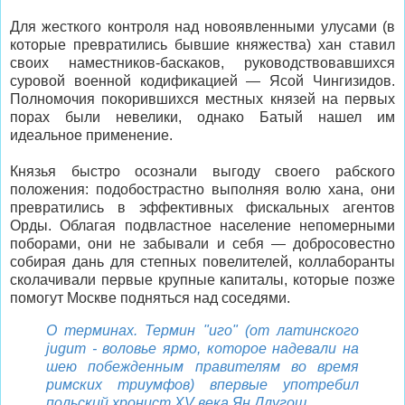
Для жесткого контроля над новоявленными улусами (в
которые превратились бывшие княжества) хан ставил
своих наместников-баскаков, руководствовавшихся
суровой военной кодификацией — Ясой Чингизидов.
Полномочия покорившихся местных князей на первых
порах были невелики, однако Батый нашел им
идеальное применение.
Князья быстро осознали выгоду своего рабского
положения: подобострастно выполняя волю хана, они
превратились в эффективных фискальных агентов
Орды. Облагая подвластное население непомерными
поборами, они не забывали и себя — добросовестно
собирая дань для степных повелителей, коллаборанты
сколачивали первые крупные капиталы, которые позже
помогут Москве подняться над соседями.
О терминах. Термин "иго" (от латинского
jugum - воловье ярмо, которое надевали на
шею побежденным правителям во время
римских триумфов) впервые употребил
польский хронист XV века Ян Длугош.