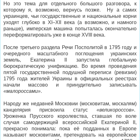
Но это тема для отдельного большого разговора, к
которому я, возможно, вернусь позже. Ну а самих
украинцев, чьи государственные и национальные корни
уходят глубоко в XI–XII века (а возможно, и намного
раньше), имперская машина попыталась окончательно
переформатировать уже в конце XVIII века.
После третьего раздела Речи Посполитой в 1795 году и
очередного масштабного поглощения украинских
земель, Екатерина II запустила глобальную
бюрократическую унификацию. Во время проведения
пятой государственной подушной переписи (ревизии)
1795 года жителей Украины в официальных реестрах
начали массово и принудительно записывать
«малороссами»
.
Народу же недавней Московии (московитам, москалям)
канцелярия присвоила статус
«великороссов»
.
Уроженка Прусского королевства, ставшая по воле
случая самодержицей всероссийской Екатериной II,
прекрасно понимала: пока её подданных в Европе
называют московитами, претендовать на европейское