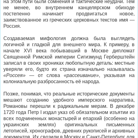
на этом пути были сомнения и тактические неудачи. Тем
не менее, во внутреннем канцелярском обиходе
постепенно начинает продвигаться новое,
заимствованное из греческих церковных текстов имя —
Россия.
Создаваемая мифология должна была выглядеть
логичной и гладкой для внешнего мира. К примеру, в
начале XVI века побывавший в Москве дипломат
Священной Римской империи Сигизмунд Герберштейн
записал в своих хрониках любопытную деталь: местные
уверяли его, будто их страна изначально называлась
«Россея»
— от слова
«рассеивание»
, указывая на
колониальную разбросанность её народа.
Позже, понимая, что реальные исторические документы
мешают созданию удобного имперского нарратива,
Романовы перешли к радикальным мерам. В декабре
1720 года Петр I издал указ об обязательном изъятии из
всех подчиненных монастырей и епархий (особенно на
украинских землях) оригинальных письменных
летописей, хронографов, древних рукописей и архивных
документов. Их свозили в Москву и Санкт-Петербург для