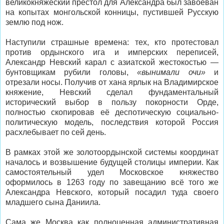
великокняжеский престол для Александра был завоеван
на копытах монгольской конницы, пустившей Русскую
землю под нож.
Наступили страшные времена: тех, кто протестовал
против ордынского ига и имперских переписей,
Александр Невский карал с азиатской жестокостью —
бунтовщикам рубили головы,
«вынимали очи»
и
отрезали носы. Получив от хана ярлык на Владимирское
княжение, Невский сделал фундаментальный
исторический выбор в пользу покорности Орде,
полностью скопировав её деспотическую социально-
политическую модель, последствия которой Россия
расхлебывает по сей день.
В рамках этой же золотоордынской системы координат
началось и возвышение будущей столицы империи. Как
самостоятельный удел Московское княжество
оформилось в 1263 году по завещанию всё того же
Александра Невского, который посадил туда своего
младшего сына Даниила.
Сама же Москва как полноценная административная