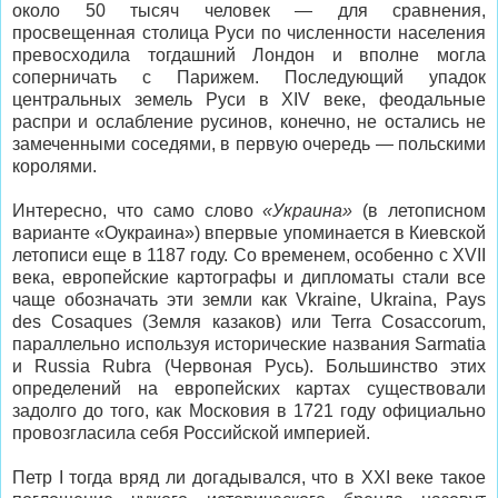
около 50 тысяч человек — для сравнения,
просвещенная столица Руси по численности населения
превосходила тогдашний Лондон и вполне могла
соперничать с Парижем. Последующий упадок
центральных земель Руси в XIV веке, феодальные
распри и ослабление русинов, конечно, не остались не
замеченными соседями, в первую очередь — польскими
королями.
Интересно, что само слово
«Украина»
(в летописном
варианте «Оукраина») впервые упоминается в Киевской
летописи еще в 1187 году. Со временем, особенно с XVII
века, европейские картографы и дипломаты стали все
чаще обозначать эти земли как Vkraine, Ukraina, Pays
des Cosaques (Земля казаков) или Terra Cosaccorum,
параллельно используя исторические названия Sarmatia
и Russia Rubra (Червоная Русь). Большинство этих
определений на европейских картах существовали
задолго до того, как Московия в 1721 году официально
провозгласила себя Российской империей.
Петр I тогда вряд ли догадывался, что в XXI веке такое