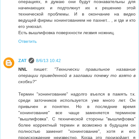
операциях, я думаю они будут познавательны для
начинающих и подтолкнут их к решению этой
технической проблемы. И в окончание на видео
ведущей фирмы хонингованием не пахнет... , и где и кто
его унюхал.
Есть вышлифовка поверхности лезвия ножниц.
Ответить
ZAT
8/6/13 10:42
NNL
пишет:
"Технически правильное название
операции приведенной в заглавии почему то взято в
скобки?"
Термин "хонингование" надолго въелся в память т.к.
среди заточников используется уже много лет. Он
привычен и понятен. Но в последние время
"хонингование" все чаще заменяется термином
"вышлифовка". С технической стороны "вышлифовка"
более корректный термин и возможно в будущем он
полностью заменит "хонингование", хотя и его
происхождение неизвестно. Когда это произойдет, я