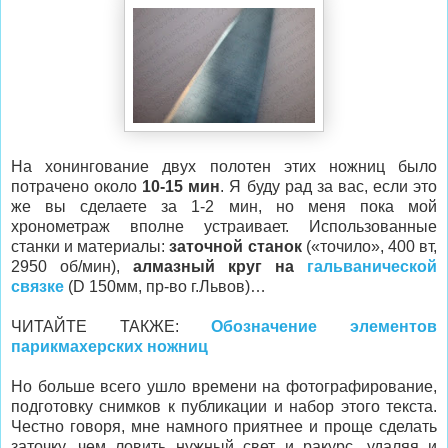
На хонингование двух полотен этих ножниц было
потрачено около
10-15 мин
. Я буду рад за вас, если это
же вы сделаете за 1-2 мин, но меня пока мой
хронометраж вполне устраивает. Использованные
станки и материалы:
заточной станок
(«точило», 400 вт,
2950 об/мин),
алмазный круг на
гальванической
связке
(D 150мм, пр-во г.Львов)…
ЧИТАЙТЕ ТАКЖЕ:
Обозначение элементов
парикмахерских ножниц
Но больше всего ушло времени на фотографирование,
подготовку снимков к публикации и набор этого текста.
Честно говоря, мне намного приятнее и проще сделать
заточку, чем ловить нужный свет и ракурс, удаляя и