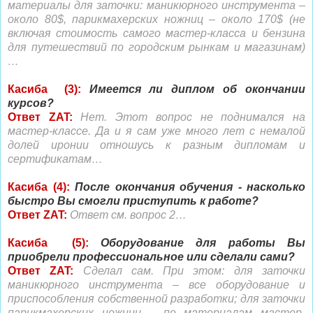
материалы для заточки: маникюрного инструмента –
около 80$, парикмахерских ножниц – около 170$ (не
включая стоимость самого мастер-класса и бензина
для путешествий по городским рынкам и магазинам)
…
Касиба (3):
Имеется ли диплом об окончании
курсов?
Ответ ZAT:
Нет. Этот вопрос не поднимался на
мастер-классе. Да и я сам уже много лет с немалой
долей иронии отношусь к разным дипломам и
сертификатам…
Касиба (4):
После окончания обучения - насколько
быстро Вы смогли приступить к работе?
Ответ ZAT:
Ответ см. вопрос 2…
Касиба (5):
Оборудование для работы Вы
приобрели профессиональное или сделали сами?
Ответ ZAT:
Сделал сам. При этом: для заточки
маникюрного инструмента – все оборудование и
приспособления собственной разработки; для заточки
парикмахерских ножниц – по материалам мастер-