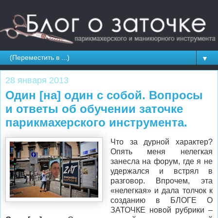
▼
28 января 2013
Один [на] один с собой. Вопросы
и ответы об обучении заточке
парикмахерского инструмента.
Что за дурной характер?
Опять меня нелегкая
занесла на форум, где я не
удержался и встрял в
разговор. Впрочем, эта
«нелегкая» и дала толчок к
созданию в БЛОГЕ О
ЗАТОЧКЕ новой рубрики –