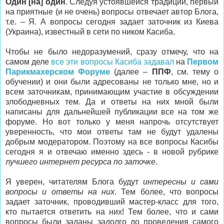
Один [на] один
. Следуя устоявшейся традиции, первый
на приятные (и не очень) вопросы отвечает автор Блога,
т.е. – Я. А вопросы сегодня задает заточник из Киева
(Украина), известный в сети по ником Касиба.
Чтобы не было недоразумений, сразу отмечу, что на
самом деле
все эти вопросы Касиба задавал
на
Первом
Парикмахерском Форуме
(далее –
ППФ
, см. тему о
обучении) и они были адресованы не только мне, но и
всем заточникам, принимающим участие в обсуждении
злободневных тем. Да и ответы на них мной были
написаны для дальнейшей публикации все на том же
форуме. Но вот только у меня напрочь отсутствует
уверенность, что мои ответы там не будут удалены
добрым модератором. Поэтому на все вопросы Касибы
сегодня я и отвечаю именно здесь - в новой рубрике
л
учшего интернет ресурса по заточке
.
Я уверен, читателям Блога будут
интересны и сами
вопросы и ответы на них
. Тем более, что вопросы
задает заточник, проводивший мастер-класс для того,
кто пытается ответить на них! Тем более, что и сами
вопросы были заданы задолго до проведения самого