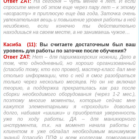
Ответ ZAT:
На сегодня – чуть менее 4 лет. И если
спросите меня об этом еще через пару лет – к этому
«возрасту» я приплюсую еще два года. Заточка очень
увлекательная вещь и повышение уровня работы в ней
неизбежно, если конечно ты действительно
находишься на своем месте, а не занимаешь чужое…
Касиба (11):
Вы считаете достаточным был ваш
уровень для работы по заточке после обучения?
Ответ ZAT:
Нет – для парикмахерских ножниц. Дело в
том, что однодневный, но хорошо организованный
(спасибо тому, кто его провел), мастер-класс дал мне
столько информации, что с ней я смог разобраться
только через несколько месяцев. Но он не включал
теорию, а поддержка прекратилась как раз после
сборки необходимого оборудования
(через 1-2 мес.)
,
поэтому многие моменты, которые сейчас мне
кажутся элементарными я «проходил» довольно
долго, набивая «шишки» и приобретая уверенность
уже по ходу работы. ДА – для маникюрного
инструмента, т.к. на момент начала работы с
клиентом я уже обладал необходимым минимумом
знаний (спасибо ППФ и всем коллегам, помогавшим