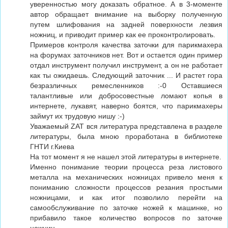
уверенностью могу доказать обратное. А в 3-моменте
автор обращает внимание на выборку полученную
путем шлифования на задней поверхности лезвия
ножниц, и приводит пример как ее проконтролировать.
Примеров контроля качества заточки для парикмахера
на форумах заточников нет. Вот и остается один пример
отдал инструмент получил инструмент, а он не работает
как ты ожидаешь. Следующий заточник ... И растет гора
безразличных ремесленников :-0 Оставшиеся
талантливые или добросовестные ломают копья в
интернете, лукавят, наверно боятся, что парикмахеры
займут их трудовую нишу :-)
Уважаемый ZAT вся литература представлена в разделе
литературы, была мною проработана в библиотеке
ГНТИ г.Киева
На тот момент я не нашел этой литературы в интернете.
Именно понимание теории процесса реза листового
металла на механических ножницах привело меня к
пониманию сложности процессов резания простыми
ножницами, и как итог позволило перейти на
самообслуживание по заточке ножей к машинке, но
прибавило такое количество вопросов по заточке