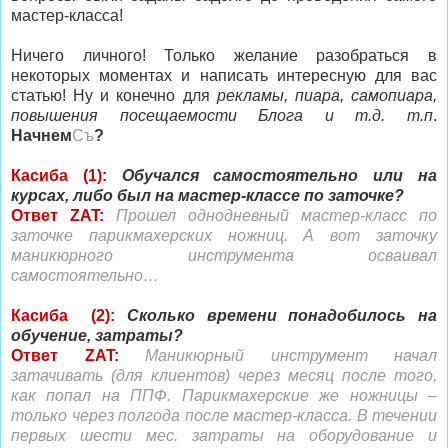
мастер-класса!
Ничего личного! Только желание разобраться в
некоторых моментах и написать интересную для вас
статью! Ну и конечно для
рекламы, пиара, самопиара,
повышения посещаемости Блога и т.д. т.п
.
Начнем
Съ
?
Касиба (1):
Обучался самостоятельно или на
курсах, либо был на мастер-классе по заточке?
Ответ ZAT:
Прошел однодневный мастер-класс по
заточке парикмахерских ножниц. А вот заточку
маникюрного инструмента осваивал
самостоятельно…
Касиба (2):
Сколько времени понадобилось на
обучение, затраты?
Ответ ZAT:
Маникюрный инструмент начал
затачивать (для клиентов) через месяц после того,
как попал на ППФ. Парикмахерские же ножницы –
только через полгода после мастер-класса. В течении
первых шести мес. затраты на оборудование и