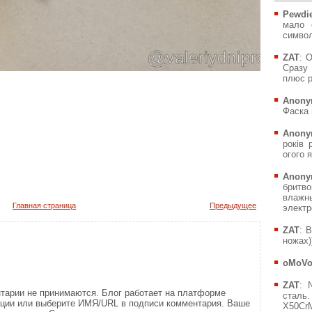
Pewdie
мало 
символ
ZAT
: 
Сразу 
плюс р
Anony
Фаска 
Anony
років 
огого я
Anony
бритв
влажн
Главная страница
Предыдущее
электр
ZAT
: 
ножах))
oMoV
ZAT
: 
тарии не принимаются. Блог работает на платформе
сталь.
ации или выберите ИМЯ/URL в подписи комментария. Ваше
X50CrM