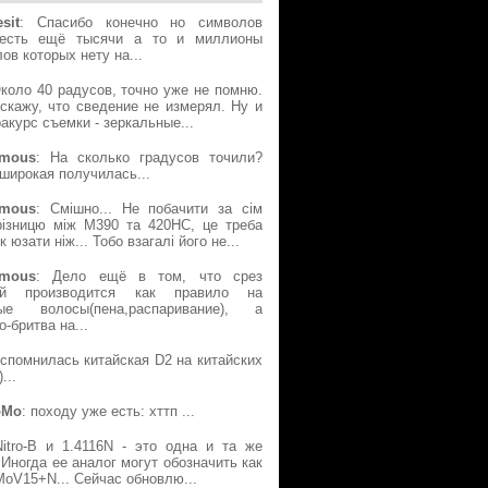
sit
: Спасибо конечно но символов
есть ещё тысячи а то и миллионы
ов которых нету на...
Около 40 радусов, точно уже не помню.
скажу, что сведение не измерял. Ну и
акурс съемки - зеркальные...
mous
: На сколько градусов точили?
широкая получилась...
mous
: Смішно... Не побачити за сім
різницю між М390 та 420НС, це треба
к юзати ніж... Тобо взагалі його не...
mous
: Дело ещё в том, что срез
ой производится как правило на
ые волосы(пена,распаривание), а
о-бритва на...
Вспомнилась китайская D2 на китайских
...
oMo
: походу уже есть: хттп ...
Nitro-B и 1.4116N - это одна и та же
 Иногда ее аналог могут обозначить как
oV15+N... Сейчас обновлю...