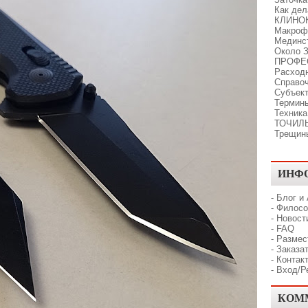
Как де
КЛИНО
Макроф
Мединс
Около З
ПРОФЕ
Расходн
Справо
Субъект
Термины
Техника
ТОЧИЛ
Трещин
ИНФ
-
Блог и
-
Филосо
-
Новост
-
FAQ
-
Размес
-
Заказат
-
Контак
-
Вход/Р
КОМ