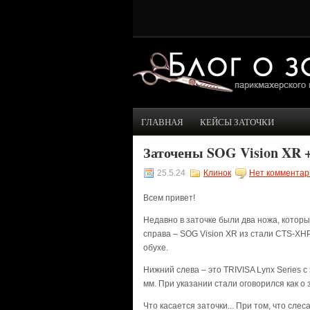
ГЛАВНАЯ
КЕЙСЫ ЗАТОЧКИ
Заточены SOG Vision XR +
25.5.24
Клинок
Нет комментар
Всем привет!
Недавно в заточке были два ножа, которы
справа – SOG Vision XR из стали CTS-XH
обухе.
Нижний слева – это TRIVISA Lynx Series 
мм. При указании стали оговорился как о з
Что касается заточки... При том, что сле