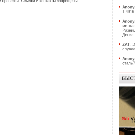
 проверки. Ссылки и контакты запрещены.
Anony
1.4916 
Anony
метал
Разни
Денис..
ZAT
: 
случае
Anony
сталь?.
БЫС