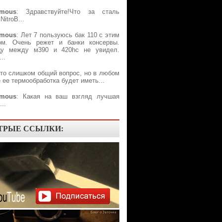
mous
: Здравствуйте!Что за сталь
NitroB...
mous
: Лет 7 пользуюсь бак 110 с этим
ом. Очень режет и банки консервы.
цу между м390 и 420hc не увидел.
..
Это слишком общий вопрос, но в любом
 ее термообработка будет иметь...
mous
: Какая на ваш взгляд лучшая
..
ТРЫЕ ССЫЛКИ: