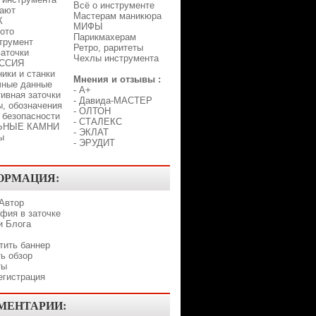
Всё о инструменте
лают
Мастерам маникюра
К
МИФЫ
ото
Парикмахерам
трумент
Ретро, раритеты
аточки
Чехлы инструмента
ССИЯ
ики и станки
Мнения и отзывы :
чные данные
-
A+
ивная заточки
-
Давида-МАСТЕР
, обозначения
-
ОЛТОН
 безопасности
-
СТАЛЕКС
ЬНЫЕ КАМНИ
-
ЭКЛАТ
ы
-
ЭРУДИТ
ОРМАЦИЯ:
 Автор
фия в заточке
и Блога
тить баннер
ь обзор
ты
егистрация
МЕНТАРИИ: