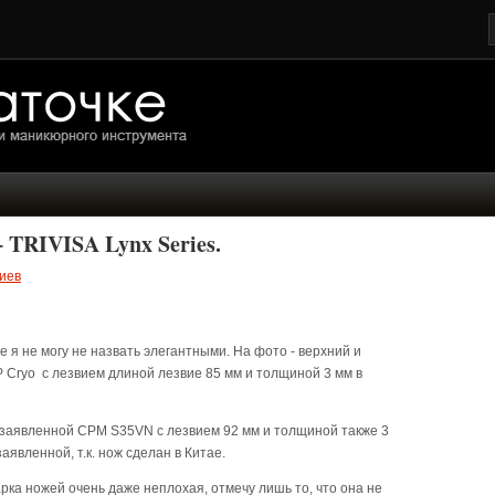
 TRIVISA Lynx Series.
иев
е я не могу не назвать элегантными. На фото - верхний и
P Cryo с лезвием длиной лезвие 85 мм и толщиной 3 мм в
с заявленной CPM S35VN с лезвием 92 мм и толщиной также 3
аявленной, т.к. нож сделан в Китае.
сарка ножей очень даже неплохая, отмечу лишь то, что она не