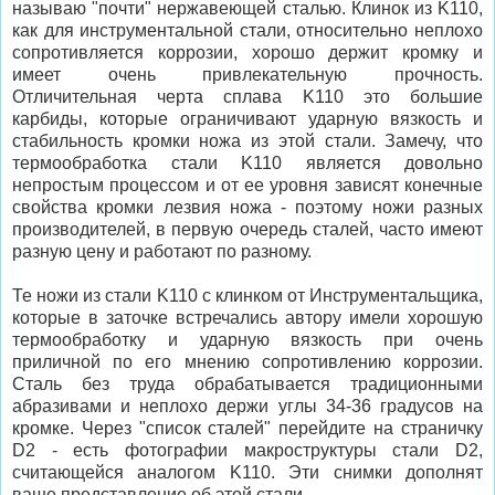
называю "почти" нержавеющей сталью. Клинок из K110,
как для инструментальной стали, относительно неплохо
сопротивляется коррозии, хорошо держит кромку и
имеет очень привлекательную прочность.
Отличительная черта сплава K110 это большие
карбиды, которые ограничивают ударную вязкость и
стабильность кромки ножа из этой стали. Замечу, что
термообработка стали K110 является довольно
непростым процессом и от ее уровня зависят конечные
свойства кромки лезвия ножа - поэтому ножи разных
производителей, в первую очередь сталей, часто имеют
разную цену и работают по разному.
Те ножи из стали K110 с клинком от Инструментальщика,
которые в заточке встречались автору имели хорошую
термообработку и ударную вязкость при очень
приличной по его мнению сопротивлению коррозии.
Сталь без труда обрабатывается традиционными
абразивами и неплохо держи углы 34-36 градусов на
кромке. Через "список сталей" перейдите на страничку
D2 - есть фотографии макроструктуры стали D2,
считающейся аналогом K110. Эти снимки дополнят
ваше представление об этой стали