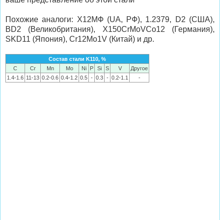
Похожие аналоги: Х12МФ (UA, РФ), 1.2379, D2 (США),
BD2 (Великобритания), X150CrMoVCo12 (Германия),
SKD11 (Япония), Cr12Mo1V (Китай) и др.
Состав стали K110, %
C
Cr
Mn
Mo
Ni
P
Si
S
V
Другое
1.4-1.6
11-13
0.2-0.6
0.4-1.2
0.5
-
0.3
-
0.2-1.1
-