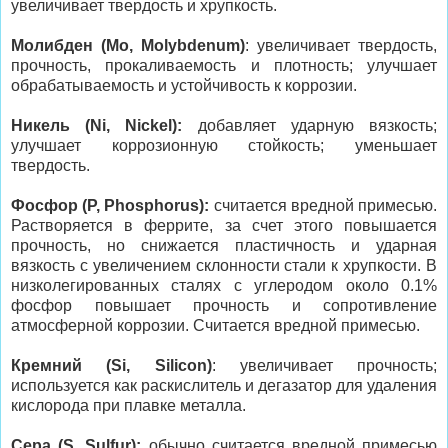
увеличивает твердость и хрупкость.
Молибден (Mo, Molybdenum)
: увеличивает твердость,
прочность, прокаливаемость и плотность; улучшает
обрабатываемость и устойчивость к коррозии.
Никель (Ni, Nickel):
добавляет ударную вязкость;
улучшает коррозионную стойкость; уменьшает
твердость.
Фосфор (P, Phosphorus):
считается вредной примесью.
Растворяется в феррите, за счет этого повышается
прочность, но снижается пластичность и ударная
вязкость с увеличением склонности стали к хрупкости. В
низколегированных сталях с углеродом около 0.1%
фосфор повышает прочность и сопротивление
атмосферной коррозии. Считается вредной примесью.
Кремний (Si, Silicon)
: увеличивает прочность;
используется как раскислитель и дегазатор для удаления
кислорода при плавке металла.
Сера (S, Sulfur):
обычно считается вредной примесью