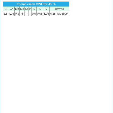
Состав стали CPM Rex 45, %
C
Cr
Mn
Mo
Ni
P
Si
S
V
Другое
1.3
4.05
0.3
5
-
-
0.5
0.06
3.05
6.25(W), 8(Co)