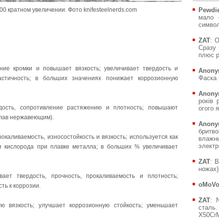
0 кратном увеличении. Фото knifesteelnerds.com
Pewdie
мало 
символ
ZAT
: 
Сразу 
плюс р
ие кромки и повышает вязкость; увеличивает твердость и
Anony
Фаска 
астичность; в больших значениях понижает коррозионную
Anony
років 
ость, сопротивление растяжению и плотность; повышают
огого я
плав нержавеющим).
Anony
бритв
окаливаемость, износостойкость и вязкость; используется как
влажн
электр
я кислорода при плавке металла; в больших % увеличивает
ZAT
: 
ножах))
вает твердость, прочность, прокаливаемость и плотность;
oMoV
ть к коррозии.
ZAT
: 
 вязкость; улучшает коррозионную стойкость; уменьшает
сталь.
X50CrM