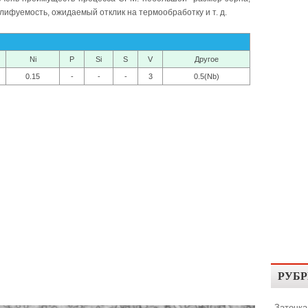
лифуемость, ожидаемый отклик на термообработку и т. д.
Ni
P
Si
S
V
Другое
0.15
-
-
-
3
0.5(Nb)
РУБР
Заточка