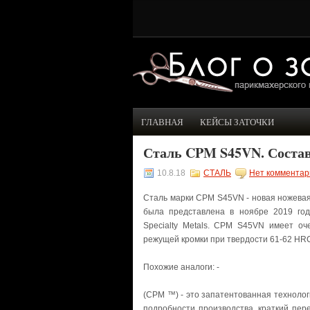
ГЛАВНАЯ
КЕЙСЫ ЗАТОЧКИ
Сталь CPM S45VN. Состав
10.8.18
СТАЛЬ
Нет комментар
Сталь марки CPM S45VN - новая ножева
была представлена в ноябре 2019 году 
Specialty Metals. CPM S45VN имеет о
режущей кромки при твердости 61-62 HRC
Похожие аналоги: -
(CPM ™) - это запатентованная технологи
подробности производства, краткий пе