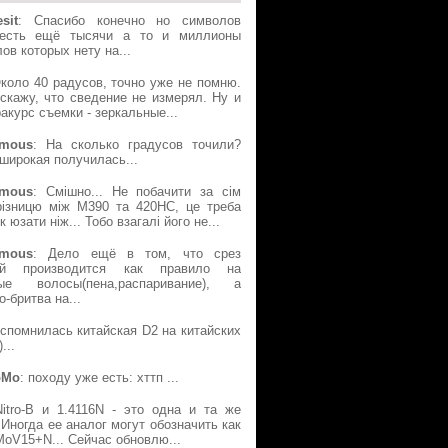
sit
: Спасибо конечно но символов
есть ещё тысячи а то и миллионы
ов которых нету на...
Около 40 радусов, точно уже не помню.
скажу, что сведение не измерял. Ну и
акурс съемки - зеркальные...
mous
: На сколько градусов точили?
широкая получилась...
mous
: Смішно... Не побачити за сім
різницю між М390 та 420НС, це треба
к юзати ніж... Тобо взагалі його не...
mous
: Дело ещё в том, что срез
ой производится как правило на
ые волосы(пена,распаривание), а
о-бритва на...
Вспомнилась китайская D2 на китайских
...
oMo
: походу уже есть: хттп ...
Nitro-B и 1.4116N - это одна и та же
 Иногда ее аналог могут обозначить как
oV15+N... Сейчас обновлю...