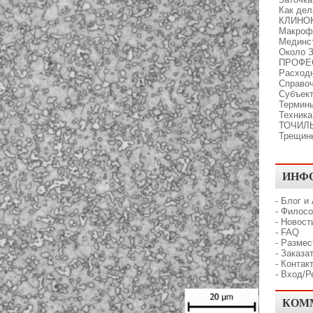
Как де
КЛИНО
Макроф
Мединс
Около З
ПРОФЕ
Расходн
Справо
Субъект
Термины
Техника
ТОЧИЛ
Трещин
ИНФ
-
Блог и
-
Филосо
-
Новост
-
FAQ
-
Размес
-
Заказат
-
Контак
-
Вход/Р
КОМ