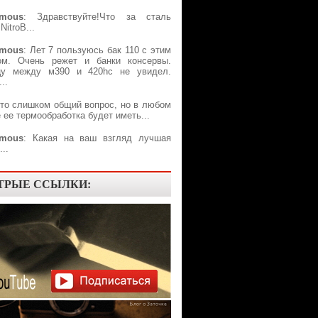
mous
: Здравствуйте!Что за сталь
NitroB...
mous
: Лет 7 пользуюсь бак 110 с этим
ом. Очень режет и банки консервы.
цу между м390 и 420hc не увидел.
..
Это слишком общий вопрос, но в любом
 ее термообработка будет иметь...
mous
: Какая на ваш взгляд лучшая
..
ТРЫЕ ССЫЛКИ: