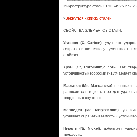
Микроструктура стали CPM S45VN при х50
>
Вернуться к списку сталей
=
СВОЙСТВА ЭЛЕМЕНТОВ СТАЛИ:
Углерод (C, Carbon):
улучшает удержан
сопротивление износу; уменьшает пл
стойкость.
Хром (Cr, Chromium):
повышает тверд
устойчивость к коррозии (>11% делает с
Марганец (Mn, Manganese)
: повышает пр
раскислитель и дегазатор для удалени
твердость и хрупкость.
Молибден (Mo, Molybdenum)
: увеличи
улучшает обрабатываемость и устойчивос
Никель (Ni, Nickel):
добавляет ударную
твердость.