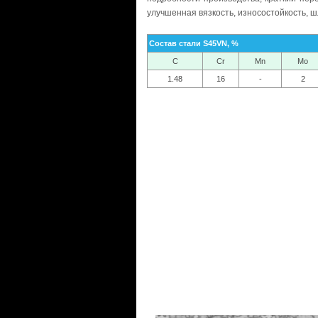
улучшенная вязкость, износостойкость, ш
Состав стали S45VN, %
C
Cr
Mn
Mo
1.48
16
-
2