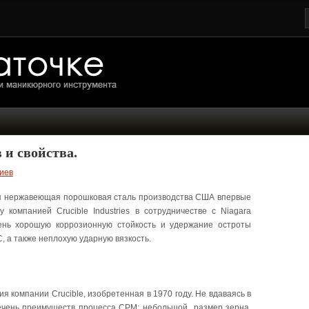
 и свойства.
иев
я нержавеющая порошковая сталь производства США впервые
компанией Crucible Industries в сотрудничестве с Niagara
чень хорошую коррозионную стойкость и удержание остроты
, а также неплохую ударную вязкость.
я компании Crucible, изобретенная в 1970 году. Не вдаваясь в
речень преимуществ процесса CPM: небольшой размер зерна,