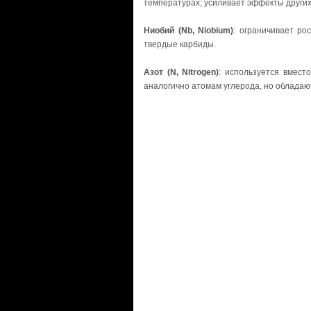
температурах; усиливает эффекты других
Ниобий (Nb, Niobium)
: ограничивает ро
твердые карбиды.
Азот (N, Nitrogen)
: используется вмест
аналогично атомам углерода, но обладаю