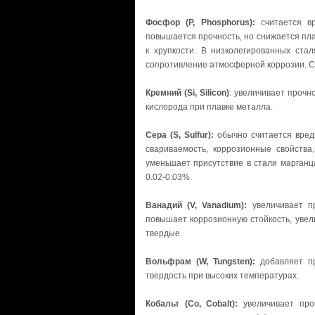
Фосфор (P, Phosphorus):
считается вр
повышается прочность, но снижается пла
к хрупкости. В низколегированных ст
сопротивление атмосферной коррозии. С
Кремний (Si, Silicon)
: увеличивает прочн
кислорода при плавке металла.
Сера (S, Sulfur):
обычно считается вред
свариваемость, коррозионные свойства
уменьшает присутствие в стали марганц
0.02-0.03%.
Ванадий (V, Vanadium):
увеличивает пр
повышает коррозионную стойкость, увел
твердые.
Вольфрам (W, Tungsten):
добавляет пр
твердость при высоких температурах.
Кобальт (Co, Cobalt):
увеличивает проч