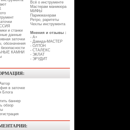
Всё о инструменте
лают
Мастерам маникюра
К
МИФЫ
ото
Парикмахерам
трумент
Ретро, раритеты
аточки
Чехлы инструмента
ССИЯ
ики и станки
Мнения и отзывы :
чные данные
-
A+
ивная заточки
-
Давида-МАСТЕР
, обозначения
-
ОЛТОН
 безопасности
-
СТАЛЕКС
ЬНЫЕ КАМНИ
-
ЭКЛАТ
ы
-
ЭРУДИТ
ОРМАЦИЯ:
 Автор
фия в заточке
и Блога
тить баннер
ь обзор
ты
егистрация
МЕНТАРИИ: