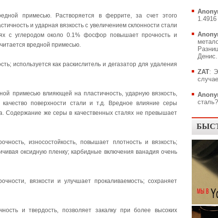
Anony
едной примесью. Растворяется в феррите, за счет этого
1.4916 
стичность и ударная вязкость с увеличением склонности стали
Anony
алях с углеродом около 0.1% фосфор повышает прочность и
метал
читается вредной примесью.
Разни
Денис..
ость; используется как раскислитель и дегазатор для удаления
ZAT
: 
случае
ной примесью влияющей на пластичность, ударную вязкость,
Anony
сталь?.
, качество поверхности стали и т.д. Вредное влияние серы
а. Содержание же серы в качественных сталях не превышает
БЫС
очность, износостойкость, повышает плотность и вязкость;
ичивая оксидную пленку; карбидные включения ванадия очень
очности, вязкости и улучшает прокаливаемость; сохраняет
ность и твердость, позволяет закалку при более высоких