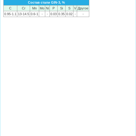
Состав стали GIN-3, %
C
Cr
Mn
Mo
Ni
P
Si
S
V
Другое
0.95-1.1
13-14.5
0.6-1
-
-
0.03
0.35
0.02
-
-