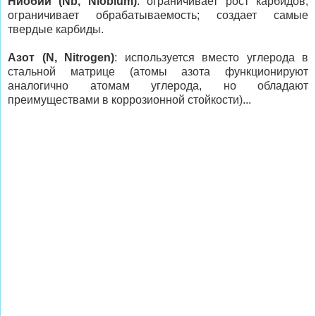
Ниобий (Nb, Niobium)
: ограничивает рост карбидов;
ограничивает обрабатываемость; создает самые
твердые карбиды.
Азот (N, Nitrogen)
: используется вместо углерода в
стальной матрице (атомы азота функционируют
аналогично атомам углерода, но обладают
преимуществами в коррозионной стойкости)...