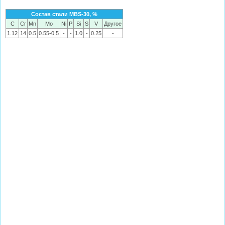
Состав стали MBS-30, %
C
Cr
Mn
Mo
Ni
P
Si
S
V
Другое
1.12
14
0.5
0.55-0.5
-
-
1.0
-
0.25
-