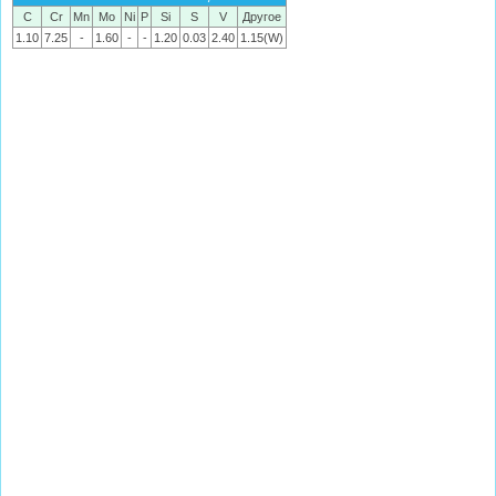
C
Cr
Mn
Mo
Ni
P
Si
S
V
Другое
1.10
7.25
-
1.60
-
-
1.20
0.03
2.40
1.15(W)