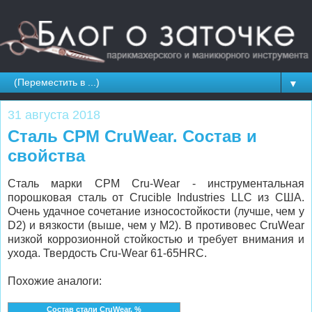
▼
31 августа 2018
Сталь CPM CruWear. Состав и
свойства
Сталь марки CPM Cru-Wear - инструментальная
порошковая сталь от Crucible Industries LLC из США.
Очень удачное сочетание износостойкости (лучше, чем у
D2) и вязкости (выше, чем у M2). В противовес CruWear
низкой коррозионной стойкостью и требует внимания и
ухода. Твердость Cru-Wear 61-65HRC.
Похожие аналоги:
Состав стали CruWear, %