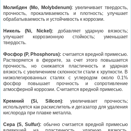
Молибден (Mo, Molybdenum)
: увеличивает твердость,
прочность, прокаливаемость и плотность; улучшает
обрабатываемость и устойчивость к коррозии.
Никель (Ni, Nickel):
добавляет ударную вязкость;
улучшает коррозионную стойкость; уменьшает
твердость.
Фосфор (P, Phosphorus):
считается вредной примесью.
Растворяется в феррите, за счет этого повышается
прочность, но снижается пластичность и ударная
вязкость с увеличением склонности стали к хрупкости. В
низколегированных сталях с углеродом около 0.1%
фосфор повышает прочность и сопротивление
атмосферной коррозии. Считается вредной примесью.
Кремний (Si, Silicon)
: увеличивает прочность;
используется как раскислитель и дегазатор для удаления
кислорода при плавке металла.
Сера (S, Sulfur):
обычно считается вредной примесью
влияющей на пластичность, ударную вязкость,