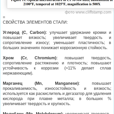
фото www.cliffstamp.com
=
СВОЙСТВА ЭЛЕМЕНТОВ СТАЛИ:
Углерод (C, Carbon):
улучшает удержание кромки и
повышает вязкость; увеличивает твердость и
сопротивление износу; уменьшает пластичность; в
больших значениях понижает коррозионную стойкость.
Хром (Cr, Chromium):
повышает твердость,
сопротивление растяжению и плотность; повышают
устойчивость к коррозии (>11% делает сплав
нержавеющим).
Марганец (Mn, Manganese)
: повышает
прокаливаемость, износостойкость и вязкость;
используется как раскислитель и дегазатор для удаления
кислорода при плавке металла; в больших %
увеличивает твердость и хрупкость.
Молибден (Mo, Molybdenum)
: увеличивает твердость,