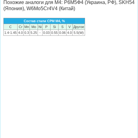
Похожие аналоги для M4: Р6М5Ф4 (Украина, РФ), SKH54
(Япония), W6Mo5Cr4V4 (Китай)
Состав стали CPM M4, %
C
Cr
Mn
Mo
Ni
P
Si
S
V
Другое
1.4-1.45
4.0
0.3
5.25
-
0.03
0.55
0.06
4.0
5.5(W)