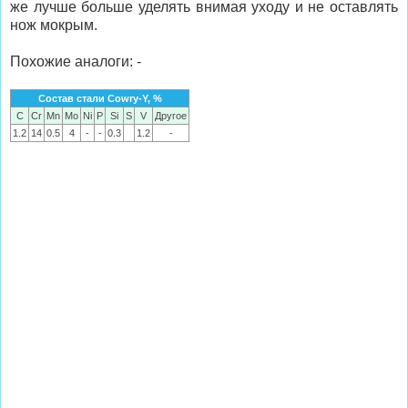
же лучше больше уделять внимая уходу и не оставлять
нож мокрым.
Похожие аналоги:
-
Состав стали Cowry-Y, %
C
Cr
Mn
Mo
Ni
P
Si
S
V
Другое
1.2
14
0.5
4
-
-
0.3
1.2
-