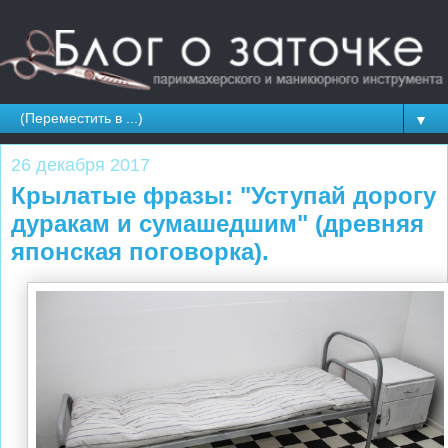
▼
26 декабря 2017
Крылатые фразы: "Уступай дорогу
дуракам и сумашедшим" (древняя
японская поговорка).