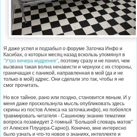
Я даже успел и подзабыл о форуме Заточка Инфо и
Касибах, о которых месяц назад вскользь упомянул в
"Утро вечера мудренее"
, поэтому сразу и не понял, чем
вызвана такая волна ненависти и чернухи с их стороны,
граничащая с паникой, направленная в мой (да и не
только в мой) адрес. Они сделали это так, чтобы я не
смог прочитать.
Но все тайное, рано или поздно, становится явным. И у
меня даже проскользнула мысль опубликовать здесь
скрины из постов Алекса на заточка.инфо), но побоялся
травмировать читателя - Сашиному знанию тематики
вопроса позавидует 2-томный "Большой словарь матов"
от Алексея Плуцера-Сарно)). Конечно, мне интересно
было узнать и что-то новое о знаниях, интеллекте и