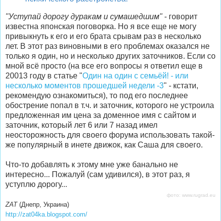
"Уступай дорогу дуракам и сумашедшим"
- говорит
известна японская поговорка. Но я все еще не могу
привыкнуть к его и его брата срывам раз в несколько
лет. В этот раз виновными в его проблемах оказался не
только я один, но и несколько других заточников. Если со
мной всё просто (на все его вопросы я ответил еще в
20013 году в статье "
Один на один с семьёй! - или
несколько моментов прошедшей недели -3
" - кстати,
рекомендую ознакомиться), то под его последнее
обострение попал в т.ч. и заточник, которого не устроила
предложенная им цена за доменное имя с сайтом и
заточник, который лет 6 или 7 назад имел
неосторожность для своего форума использовать такой-
же популярный в инете движок, как Саша для своего.
Что-то добавлять к этому мне уже банально не
интересно... Пожалуй (сам удивился), в этот раз, я
уступлю дорогу...
фото: www.rugrad.eu
ZAT
(Днепр, Украина)
http://zat04ka.blogspot.com/