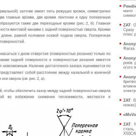
Pewdie
мало 
мальной) заточке имеет пять режущих кромок, симметрично
символ
ве главные кромки, две кромки ленточек и одну поперечную
 образуются также две переходные кромки (рис. 2,
б
). Главная
ZAT
: 
ости винтовой канавки с задней поверхностью сверла. Кромки
Сразу 
плюс р
 длине, равной половине осевой подачи сверла. Поперечная
 поверхностей.
Anony
Фаска 
касаться с дном отверстия (поверхностью резания) только по
Anony
чками задней поверхности и поверхностью резания имеется
років 
ся невозможным. Наличие достаточного зазора оценивается по
огого я
 представляет собой расстояние между начальной и конечной
Anony
оси сверла (см. рис. 2,
а
).
бритв
влажн
электр
й, чтобы обеспечить зазор между задней поверхностью сверла
ой во избежание снижения теплоемкости, жесткости и
ZAT
: 
ножах))
oMoV
ZAT
: 
сталь.
X50CrM