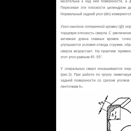
касательна к зад ней поверхности, а д
Пересекая эти плоскости цилиндром 
α
Нормальный задний угол (
) измеряетс
N
ψ
Угол наклона поперечной кромки
(
) оп
торцевую плоскость сверла. С увеличени
активная длина главных кромок: точн
улучшаются условия отвода стружки, обр
сверла возрастает. На практике приме
этот уrол равным 45 -55
°
.
У спиральных сверл изнашиваются пере
(рис.3). При работе по чугуну лимитир
задней поверхности со срезом уголков
ленточкам
h
.
л