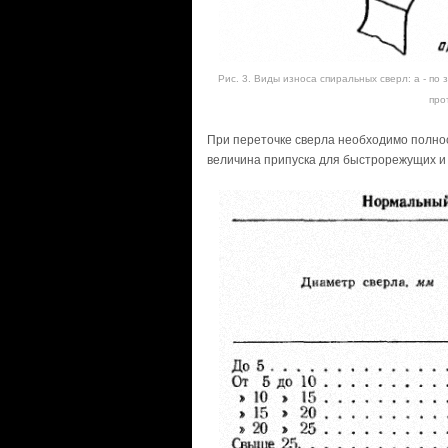
Рис. 3. Виды износа спиральных сверл: а - по
про
При переточке сверла необходимо полнос
величина припуска для быстрорежущих и