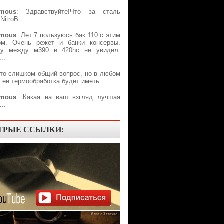
mous
: Здравствуйте!Что за сталь
NitroB...
mous
: Лет 7 пользуюсь бак 110 с этим
ом. Очень режет и банки консервы.
цу между м390 и 420hc не увидел.
..
Это слишком общий вопрос, но в любом
 ее термообработка будет иметь...
mous
: Какая на ваш взгляд лучшая
..
ТРЫЕ ССЫЛКИ: