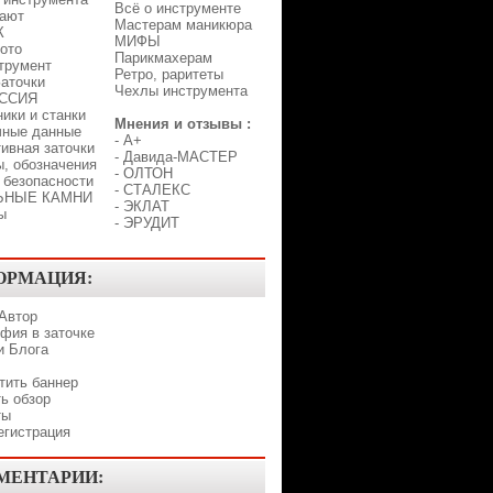
Всё о инструменте
лают
Мастерам маникюра
К
МИФЫ
ото
Парикмахерам
трумент
Ретро, раритеты
аточки
Чехлы инструмента
ССИЯ
ики и станки
Мнения и отзывы :
чные данные
-
A+
ивная заточки
-
Давида-МАСТЕР
, обозначения
-
ОЛТОН
 безопасности
-
СТАЛЕКС
ЬНЫЕ КАМНИ
-
ЭКЛАТ
ы
-
ЭРУДИТ
ОРМАЦИЯ:
 Автор
фия в заточке
и Блога
тить баннер
ь обзор
ты
егистрация
МЕНТАРИИ: