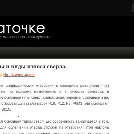
ы и виды износа сверла.
Нет комментариев
ия цилиндрических отверстий в сплошном материале (при
я не по прямому назначению, а в качестве зенкера). в
основные типы сверл: спиральные, перовые, ружейные и др.
быстрорежущей стали марок Р18, Р12, Р9, Р6М3 или оснащают
 ВК15.
ся основным типом сверл. Его особенность заключается в том,
для облегчении отвода стружки из отверстия. Угол наклона