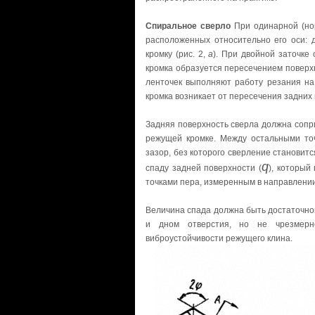
Спиральное сверло
При одинарной (нор
расположенных относительно его оси: д
кромку (рис. 2,
а
). При двойной заточке
кромка образуется пересечением поверхн
ленточек выполняют работу резания на
кромка возникает от пересечения задних
Задняя поверхность сверла должна сопри
режущей кромке. Между остальными то
зазор, без которого сверление становит
q
спаду задней поверхности (
), который
точками пера, измеренным в направлении 
Величина спада должна быть достаточно
и дном отверстия, но не чрезмерн
виброустойчивости режущего клина.