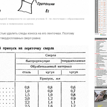
 задней поверхности со срезом уголков; б - по ленточкам с образованием
точин и появлением налипов.
тью удалить следы износа на его ленточках. Поэтому
 твердосплавных сверл равна: