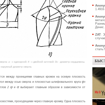
Anony
1.4916 
Anony
метал
Разни
Денис..
ZAT
: 
случае
Anony
сталь?.
БЫС
сверла:
а
- с одинарной;
б
- с двойной заточкой; Dc - диаметр сердцевины,
- наружный диаметр сверла.
ится между проекциями главных кромок на осевую плоскость
φ
угол между осью сверла и плоскостью шлифовального круга
0
φ
α
углов
2
и
выбирают главным образом в зависимости от
скостями, проходящими через главную кромку. Одна плоскость