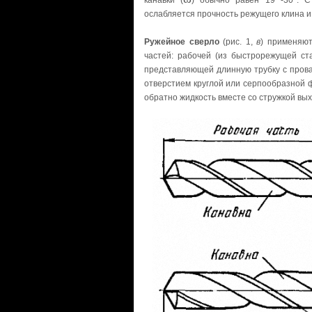
канавки (
) обычно равен 19 -30
°
. С
ослабляется прочность режущего клина и
Ружейное сверло
(рис. 1,
в
) применяют
частей: рабочей (из быстрорежущей ста
представляющей длинную трубку с прова
отверстием круглой или серпообразной 
обратно жидкость вместе со стружкой вых