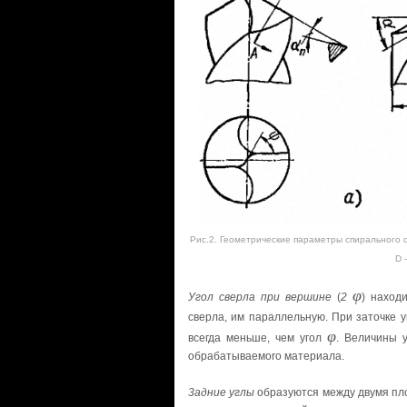
Рис.2. Геометрические параметры спирального 
D 
φ
Угол сверла при вершине
(
2
) наход
сверла, им параллельную. При заточке 
φ
всегда меньше, чем угол
. Величины 
обрабатываемоrо материала.
3адние углы
образуются между двумя пло