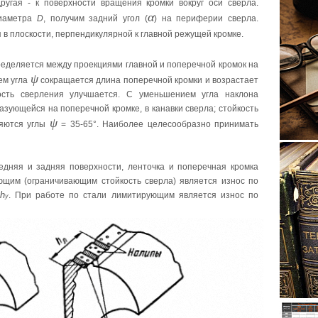
ругая - к поверхности вращения кромки вокруг оси сверла.
α
диаметра
D
, получим задний угол (
) на периферии сверла.
я в плоскости, перпендикулярной к главной режущей кромке.
ределяется между проекциями главной и поперечной кромок на
ψ
ем уrла
сокращается длина поперечной кромки и возрастает
ость сверления улучшается. С уменьшением угла наклона
азующейся на поперечной кромке, в канавки сверла; стойкость
ψ
няются углы
= 35-65
°
. Наиболее целесообразно принимать
дняя и задняя поверхности, ленточка и поперечная кромка
ующим (ограничивающим стойкость сверла) является износ по
h
. При работе по стали лимитирующим является износ по
y