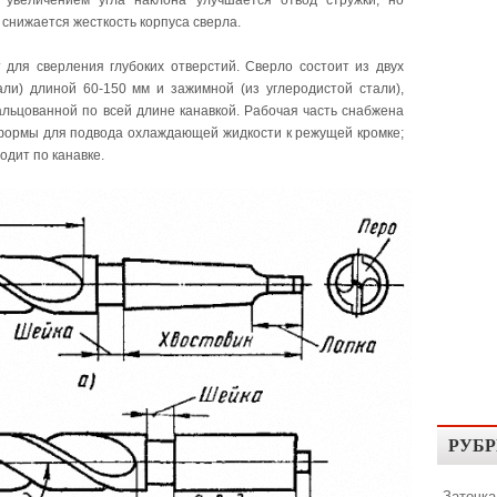
 увеличением угла наклона улучшается отвод стружки, но
 снижается жесткость корпуса сверла.
 для сверления глубоких отверстий. Сверло состоит из двух
ли) длиной 60-150 мм и зажимной (из углеродистой стали),
льцованной по всей длине канавкой. Рабочая часть снабжена
формы для подвода охлаждающей жидкости к режущей кромке;
одит по канавке.
РУБР
Заточка