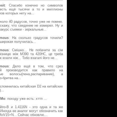
sit
: Спасибо конечно но символов
есть ещё тысячи а то и миллионы
ов которых нету на...
Около 40 радусов, точно уже не помню.
скажу, что сведение не измерял. Ну и
акурс съемки - зеркальные...
mous
: На сколько градусов точили?
широкая получилась...
mous
: Смішно... Не побачити за сім
різницю між М390 та 420НС, це треба
к юзати ніж... Тобо взагалі його не...
mous
: Дело ещё в том, что срез
ой производится как правило на
ые волосы(пена,распаривание), а
о-бритва на...
Вспомнилась китайская D2 на китайских
...
oMo
: походу уже есть: хттп ...
Nitro-B и 1.4116N - это одна и та же
 Иногда ее аналог могут обозначить как
oV15+N... Сейчас обновлю...