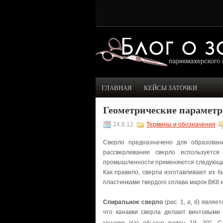
ГЛАВНАЯ
КЕЙСЫ ЗАТОЧКИ
Геометрические параметр
24.8.12
Термины и обозначения
Сверло предназначено для образован
рассверливании сверло используетс
промышленности применяются следующие 
Как правило, сверла изготавливают из 
пластинками твердого сплава марок ВК8 и
Спиральное сверло
(рис. 1,
а
,
б
) являет
что канавки сверла делают винтовыми 
ω