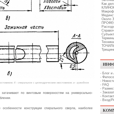
Как де
КЛИНО
Макроф
Мединс
Около З
ПРОФЕ
Расходн
Справо
Субъект
Термины
Техника
ТОЧИЛ
Трещин
ИНФ
-
Блог и
-
Филосо
-
Новост
востовиком;
б
- спиральное с цилиндрическим хвостовиком;
в
- ружейное
-
FAQ
-
Размес
-
Заказат
 затачивают по винтовым поверхностям на универсально-
-
Контак
блении.
-
Вход/Р
 особенности конструкции спирального сверла, наиболее
КОМ