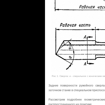
Рис 1. Сверла:
а
- спиральное с коническим х
Задние поверхности ружейного сверла
заточном станке в специальном приспосо
Рассмотрим подробнее геометрические
распространенного на практике.