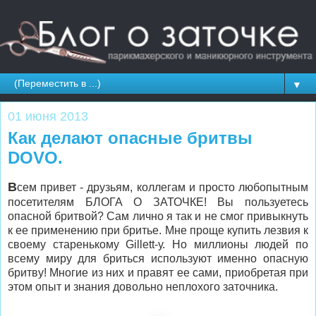
▼
01 июня 2013
Как делают опасные бритвы
DOVO.
В
сем привет - друзьям, коллегам и просто любопытным
посетителям БЛОГА О ЗАТОЧКЕ! Вы пользуетесь
опасной бритвой? Сам лично я так и не смог привыкнуть
к ее применению при бритье. Мне проще купить лезвия к
своему старенькому Gillett-у. Но миллионы людей по
всему миру для бриться используют именно опасную
бритву! Многие из них и правят ее сами, приобретая при
этом опыт и знания довольно неплохого заточника.