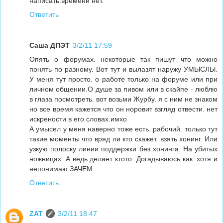
написать.времени нет.
Ответить
Саша ДПЭТ
3/2/11 17:59
Опять о форумах. некоторые так пишут что можно
понять по разному. Вот тут и вылазят наружу УМЫСЛЫ.
У меня тут просто. о работе только на форуме или при
личном общении.О душе за пивом или в скайпе - люблю
в глаза посмотреть. вот возьми Журбу. я с ним не знаком
но все время кажется что он норовит взгляд отвести. нет
искрености в его словах.имхо
А умысел у меня наверно тоже есть. рабочий. только тут
такие моменты что вряд ли кто скажет. взять хонинг. Или
узкую полоску линии поддержки без хонинга. На убитых
ножницах. А ведь делает ктото. Догадываюсь как. хотя и
непонимаю ЗАЧЕМ.
Ответить
ZAT
3/2/11 18:47