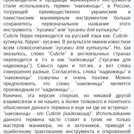
стали использовать термин
"накожницы"
, в России,
тогрующей преимущественно украинским и
пакистанским маникюрным инструментом больше
сохранилось первоначальное название этого
инструмента -
"кусачки"
или
"кусачки для кутикулы"
.
Cuticle Nippe переводится на русский язык как:
Cuticle
-
кутикула,
Nipper
- кусачки. В результате имеем известное
всем словосочетание
"кусачки для кутикулы"
. Но, как
оказалось, слово "Cuticle" в англоязычных странах
переводится в т.ч. и как
"надкожица"
("кусачки для
надкожицы"). Смысл один и тот-же, а вот слова
совершенно разные. Согласитесь, слова "надкожицы" и
"накожницы" созвучны и очень похожи. Можно
предположить, что слово "накожницы" является
производным от "надкожицы"…
Конечно, эта версия спорная, но никакой другой
взаимосвязи я не нашел, а более толкового и понятного
объяснения данного термина я еще ни где не встречал -
"накожницы - от Cuticle (надкожица)"
. Использование
данного термина часто ставит в тупик не только
мастеров маникюра, но и заточников, приводя к
ошибочному трактованию инструмента и откровенной