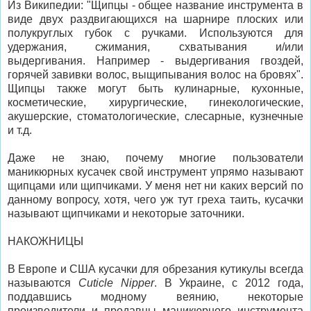
Из Википедии: "Щипцы - общее название инструмента в
виде двух раздвигающихся на шарнире плоских или
полукруглых губок с ручками. Используются для
удержания, сжимания, схватывания и/или
выдергивания. Например - выдергивания гвоздей,
горячей завивки волос, выщипывания волос на бровях".
Щипцы также могут быть кулинарные, кухонные,
косметические, хирургические, гинекологические,
акушерские, стоматологические, слесарные, кузнечные
и т.д.
Даже не знаю, почему многие пользователи
маникюрных кусачек свой инструмент упрямо называют
щипцами или щипчиками. У меня нет ни каких версий по
данному вопросу, хотя, чего уж тут греха таить, кусачки
называют щипчиками и некоторые заточники.
НАКОЖНИЦЫ
В Европе и США кусачки для обрезания кутикулы всегда
называются
Cuticle Nipper
. В Украине, с 2012 года,
поддавшись модному веянию, некоторые
производители и продавцы маникюрного инструмента