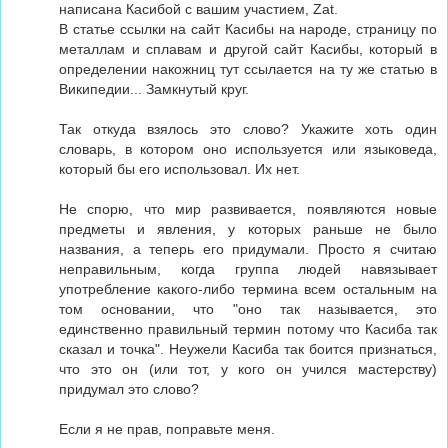
написана Касибой с вашим участием, Zat.
В статье ссылки на сайт Касибы на народе, страницу по
металлам и сплавам и другой сайт Касибы, который в
определении накожниц тут ссылается на ту же статью в
Википедии... Замкнутый круг.
Так откуда взялось это слово? Укажите хоть один
словарь, в котором оно используется или языковеда,
который бы его использовал. Их нет.
Не спорю, что мир развивается, появляются новые
предметы и явления, у которых раньше не было
названия, а теперь его придумали. Просто я считаю
неправильным, когда группа людей навязывает
употребление какого-либо термина всем остальным на
том основании, что "оно так называется, это
единственно правильный термин потому что Касиба так
сказал и точка". Неужели Касиба так боится признаться,
что это он (или тот, у кого он учился мастерству)
придумал это слово?
Если я не прав, поправьте меня.