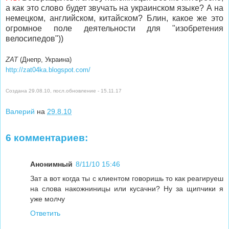
а как это слово будет звучать на украинском языке? А на
немецком, английском, китайском? Блин, какое же это
огромное поле деятельности для "изобретения
велосипедов"))
ZAT
(Днепр, Украина)
http://zat04ka.blogspot.com/
Создана 29.08.10, посл.обновление - 15.11.17
Валерий
на
29.8.10
6 комментариев:
Анонимный
8/11/10 15:46
Зат а вот когда ты с клиентом говоришь то как реагируеш
на слова накожниницы или кусачни? Ну за щипчики я
уже молчу
Ответить