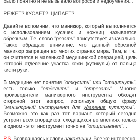
было понятно и не вызывало вопросов и недоумения...
РЕЖЕТ? КУСАЕТ? ЩИПАЕТ?
Давайте вспомним, что маникюр, который выполняется
с использованием кусачек и ножниц называется
обрезным
. Т.е. слово
"резать"
присутствует изначально.
Также обращаю внимание, что данный обрезной
маникюр запрещен во многих странах мира. Там, в т.ч.,
он считается и маленькой медицинской операцией, цель
которой отделение участка кожи (кутикулы) от пальца
кисти руки.
В медицине нет понятия
"откусить" или "отщипнуть"
,
есть только
"отделить"
и
"отрезать"
. Многие
производители маникюрного инструмента обходят
стороной этот вопрос, используя общую фразу
"маникюрный инструмент для
удаления
кутикулы"
.
Возможно это как раз тот вариант, который сегодня
устроит всех спорщиков, сходящихся во мнениях только
в одном - этот инструмент точно не
"отщипывает"
...
P.S.
Возвращаясь к слову
накожницы
. Все же интересно,